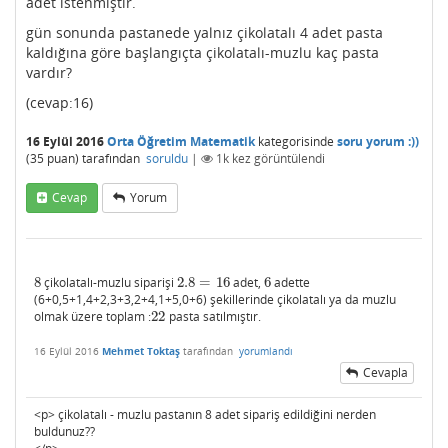
adet istenmiştir.
gün sonunda pastanede yalnız çikolatalı 4 adet pasta
kaldığına göre başlangıçta çikolatalı-muzlu kaç pasta
vardır?
(cevap:16)
16 Eylül 2016
Orta Öğretim Matematik
kategorisinde
soru yorum :))
(
35
puan)
tarafından
soruldu
|
1k
kez görüntülendi
Cevap
Yorum
8
çikolatalı-muzlu siparişi
2.8
=
16
adet,
6
adette
8
2.8
=
16
6
(6+0,5+1,4+2,3+3,2+4,1+5,0+6) şekillerinde çikolatalı ya da muzlu
olmak üzere toplam :
22
pasta satılmıştır.
22
16 Eylül 2016
Mehmet Toktaş
tarafından
yorumlandı
Cevapla
<p> çikolatalı - muzlu pastanın 8 adet sipariş edildiğini nerden
buldunuz??