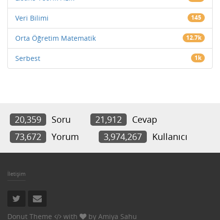
Veri Bilimi
145
Orta Öğretim Matematik
12.7k
Serbest
1k
20,359
Soru
21,912
Cevap
73,672
Yorum
3,974,267
Kullanıcı
İletişim
Donut Theme
with
by
Amiya Sahu