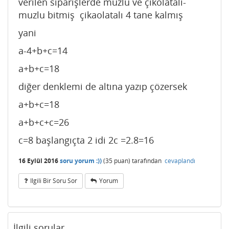
verilen siparişlerde muzlu ve çikolatalı-
muzlu bitmiş çikaolatalı 4 tane kalmış
yani
a-4+b+c=14
a+b+c=18
diğer denklemi de altına yazıp çözersek
a+b+c=18
a+b+c+c=26
c=8 başlangıçta 2 idi 2c =2.8=16
16 Eylül 2016
soru yorum :))
(
35
puan)
tarafından
cevaplandı
Ilgili Bir Soru Sor
Yorum
İlgili sorular