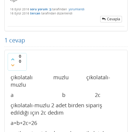
</p>
16 Eylül 2016
soru yorum :))
tarafından
yorumlandı
16 Eylül 2016
Sercan
tarafından
düzenlendi
Cevapla
1
cevap
0
0
çikolatalı muzlu çikolatalı-
muzlu
a b 2c
çikolatalı-muzlu 2 adet birden sipariş
edildiği için 2c dedim
a+b+2c=26