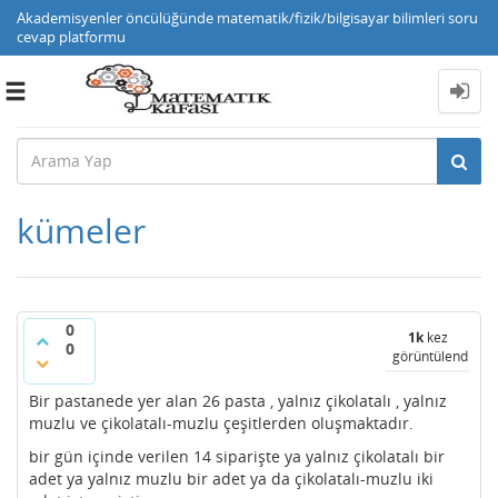
Akademisyenler öncülüğünde matematik/fizik/bilgisayar bilimleri soru
cevap platformu
Toggle
navigation
kümeler
0
1k
kez
0
görüntülendi
Bir pastanede yer alan 26 pasta , yalnız çikolatalı , yalnız
muzlu ve çikolatalı-muzlu çeşitlerden oluşmaktadır.
bir gün içinde verilen 14 siparişte ya yalnız çikolatalı bir
adet ya yalnız muzlu bir adet ya da çikolatalı-muzlu iki