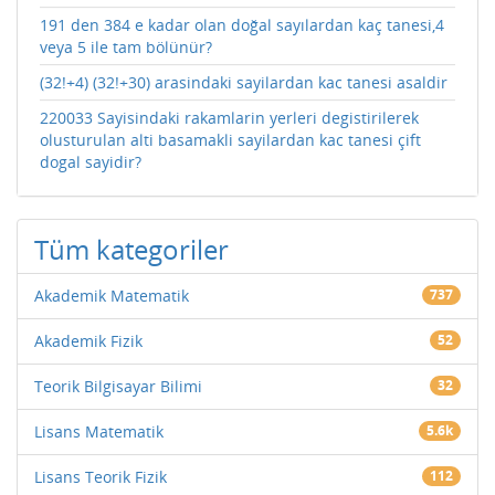
191 den 384 e kadar olan doğal sayılardan kaç tanesi,4
veya 5 ile tam bölünür?
(32!+4) (32!+30) arasindaki sayilardan kac tanesi asaldir
220033 Sayisindaki rakamlarin yerleri degistirilerek
olusturulan alti basamakli sayilardan kac tanesi çift
dogal sayidir?
Tüm kategoriler
Akademik Matematik
737
Akademik Fizik
52
Teorik Bilgisayar Bilimi
32
Lisans Matematik
5.6k
Lisans Teorik Fizik
112