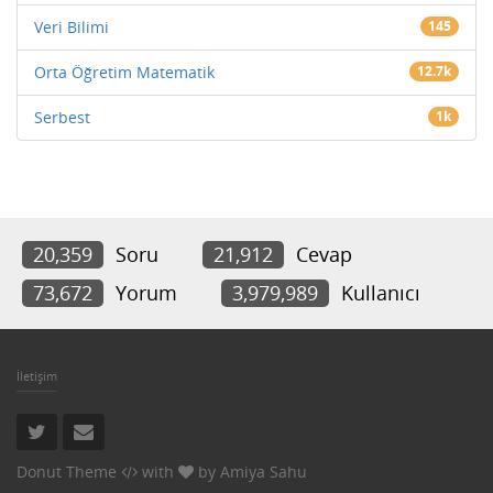
Veri Bilimi
145
Orta Öğretim Matematik
12.7k
Serbest
1k
20,359
Soru
21,912
Cevap
73,672
Yorum
3,979,989
Kullanıcı
İletişim
Donut Theme
with
by
Amiya Sahu