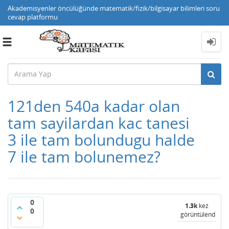
Akademisyenler öncülüğünde matematik/fizik/bilgisayar bilimleri soru
cevap platformu
Toggle
navigation
121den 540a kadar olan
tam sayilardan kac tanesi
3 ile tam bolundugu halde
7 ile tam bolunemez?
0
1.3k
kez
0
görüntülendi