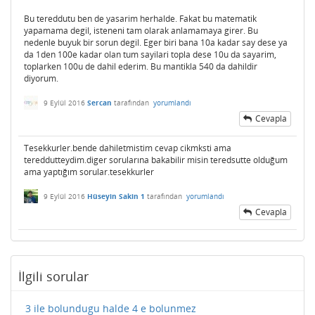
Bu tereddutu ben de yasarim herhalde. Fakat bu matematik
yapamama degil, isteneni tam olarak anlamamaya girer. Bu
nedenle buyuk bir sorun degil. Eger biri bana 10a kadar say dese ya
da 1den 100e kadar olan tum sayilari topla dese 10u da sayarim,
toplarken 100u de dahil ederim. Bu mantikla 540 da dahildir
diyorum.
9 Eylül 2016
Sercan
tarafından
yorumlandı
Cevapla
Tesekkurler.bende dahiletmistim cevap cikmksti ama
tereddutteydim.diger sorularına bakabilir misin teredsutte olduğum
ama yaptığım sorular.tesekkurler
9 Eylül 2016
Hüseyin Sakin 1
tarafından
yorumlandı
Cevapla
İlgili sorular
3 ile bolundugu halde 4 e bolunmez