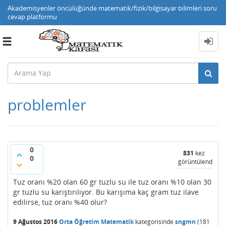
Akademisyenler öncülüğünde matematik/fizik/bilgisayar bilimleri soru
cevap platformu
Toggle
navigation
problemler
0
831
kez
0
görüntülendi
Tuz oranı %20 olan 60 gr tuzlu su ile tuz oranı %10 olan 30
gr tuzlu su karıştırılıyor. Bu karışıma kaç gram tuz ilave
edilirse, tuz oranı %40 olur?
9 Ağustos 2016
Orta Öğretim Matematik
kategorisinde
sngmn
(
181