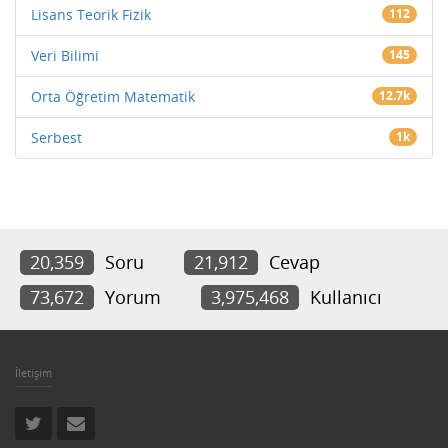
Lisans Teorik Fizik
112
Veri Bilimi
145
Orta Öğretim Matematik
12.7k
Serbest
1k
20,359
Soru
21,912
Cevap
73,672
Yorum
3,975,468
Kullanıcı
İletişim