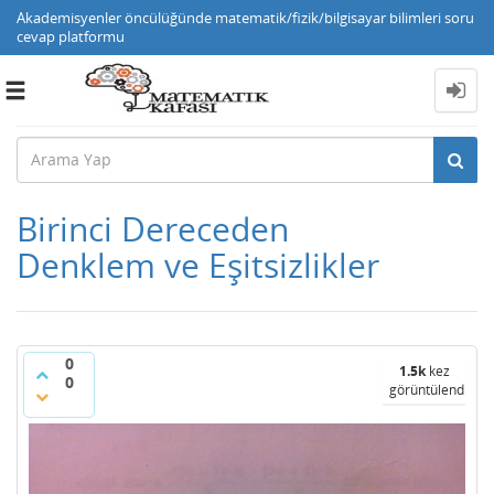
Akademisyenler öncülüğünde matematik/fizik/bilgisayar bilimleri soru
cevap platformu
Toggle
navigation
Birinci Dereceden
Denklem ve Eşitsizlikler
0
1.5k
kez
0
görüntülendi