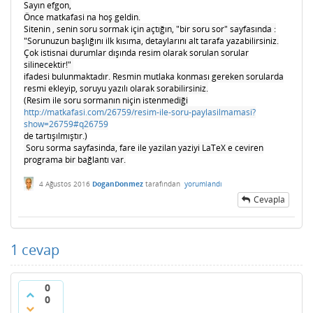
Sayın efgon,
Önce matkafasi na hoş geldin.
Sitenin , senin soru sormak için açtığın, "bir soru sor" sayfasında :
"Sorunuzun başlığını ilk kısıma, detaylarını alt tarafa yazabilirsiniz.
Çok istisnai durumlar dışında resim olarak sorulan sorular
silinecektir!"
ifadesi bulunmaktadır. Resmin mutlaka konması gereken sorularda
resmi ekleyip, soruyu yazılı olarak sorabilirsiniz.
(Resim ile soru sormanın niçin istenmediği
http://matkafasi.com/26759/resim-ile-soru-paylasilmamasi?
show=26759#q26759
de tartışılmıştır.)
Soru sorma sayfasinda, fare ile yazilan yaziyi LaTeX e ceviren
programa bir bağlantı var.
4 Ağustos 2016
DoganDonmez
tarafından
yorumlandı
Cevapla
1
cevap
0
0