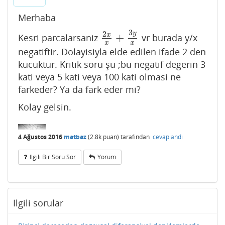
Merhaba
3
y
2
+
x
Kesri parcalarsaniz
vr burada y/x
2
x
x
+
3
y
x
x
x
negatiftir. Dolayisiyla elde edilen ifade 2 den
kucuktur. Kritik soru şu ;bu negatif degerin 3
kati veya 5 kati veya 100 kati olmasi ne
farkeder? Ya da fark eder mi?
Kolay gelsin.
4 Ağustos 2016
matbaz
(
2.8k
puan)
tarafından
cevaplandı
Ilgili Bir Soru Sor
Yorum
İlgili sorular