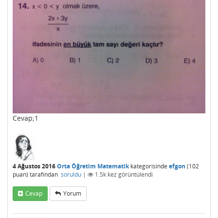
Cevap;1
4 Ağustos 2016
Orta Öğretim Matematik
kategorisinde
efgon
(
102
puan)
tarafından
soruldu
|
1.5k
kez görüntülendi
Cevap
Yorum