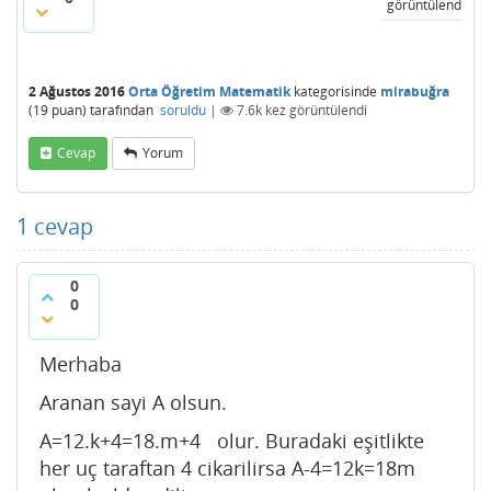
görüntülendi
2 Ağustos 2016
Orta Öğretim Matematik
kategorisinde
mirabuğra
(
19
puan)
tarafından
soruldu
|
7.6k
kez görüntülendi
Cevap
Yorum
1
cevap
0
0
Merhaba
Aranan sayi A olsun.
A=12.k+4=18.m+4 olur. Buradaki eşitlikte
her uç taraftan 4 cikarilirsa A-4=12k=18m