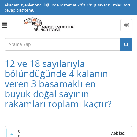
Akademisyenler öncülüğünde matematik/fizik/bilgisayar bilimleri soru
cevap platformu
Toggle
navigation
12 ve 18 sayılarıyla
bölündüğünde 4 kalanını
veren 3 basamaklı en
büyük doğal sayının
rakamları toplamı kaçtır?
0
7.6k
kez
0