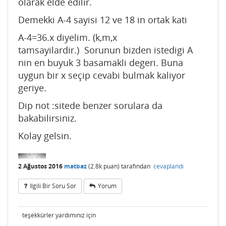
olarak elde edilir.
Demekki A-4 sayisi 12 ve 18 in ortak kati
A-4=36.x diyelim. (k,m,x
tamsayilardir.) Sorunun bizden istedigi A
nin en buyuk 3 basamakli degeri. Buna
uygun bir x seçip cevabi bulmak kaliyor
geriye.
Dip not :sitede benzer sorulara da
bakabilirsiniz.
Kolay gelsin.
2 Ağustos 2016
matbaz
(
2.8k
puan)
tarafından
cevaplandı
Ilgili Bir Soru Sor
Yorum
teşekkürler yardımınız için