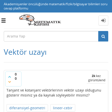
Akademisyenler öncülüğünde matematik/fizik/bilgisayar bilimleri soru
cevap platformu
Toggle
navigation
Vektör uzayı
0
2k
kez
0
görüntülendi
Tanjant ve kotanjant vektörlerinin vektör uzayı oldugunu
gösterir misiniz ya da kaynak söyleyebilir misiniz?
diferansiyel-geometri
lineer-cebir