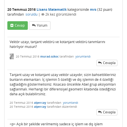
20 Temmuz 2016
Lisans Matematik
kategorisinde
mrs
(
32
puan)
tarafından
soruldu
|
2k
kez görüntülendi
Cevap
Yorum
Vektör uzayı, tanjant vektörü ve kotanjant vektörü tanımlarını
hatırlıyor musun?
20 Temmuz 2016
murad.ozkoc
tarafından
yorumlandı
Cevapla
Tanjant uzay ve kotanjant uzay vektör uzayıdır; sizin bahsettikleriniz
bunların elemanları. İç işlemin 5 özelliği ve dış işlemin de 4 özelliği
sağladığını göstermelisiniz. Kısacası öncelikle Abel grup aksiyomları
sağlanmalı. Herhangi bir diferensiyel geometri kitabında istediğinizi
daha açık bulabilirsiniz.
20 Temmuz 2016
alpercay
tarafından
yorumlandı
20 Temmuz 2016
alpercay
tarafından
düzenlendi
Cevapla
<p> Açık bir şekilde verilmemiş sadece iç işlem ve dış işlem