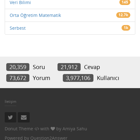
Veri Bilimi
145
Orta Öğretim Matematik
12.7k
Serbest
1k
20,359
Soru
21,912
Cevap
73,672
Yorum
3,977,106
Kullanıcı
İletişim
Donut Theme
with
by
Amiya Sahu
Powered by
Question2Answer