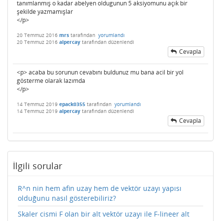
tanımlanmış o kadar abelyen oldugunun 5 aksiyomunu açık bir
şekilde yazmamışlar
</p>
20 Temmuz 2016
mrs
tarafından
yorumlandı
20 Temmuz 2016
alpercay
tarafından
düzenlendi
Cevapla
<p> acaba bu sorunun cevabını buldunuz mu bana acil bir yol
gösterme olarak lazımda
</p>
14 Temmuz 2019
epack0355
tarafından
yorumlandı
14 Temmuz 2019
alpercay
tarafından
düzenlendi
Cevapla
İlgili sorular
R^n nin hem afin uzay hem de vektör uzayı yapısı
olduğunu nasıl gösterebiliriz?
Skaler cismi F olan bir alt vektör uzayı ile F-lineer alt