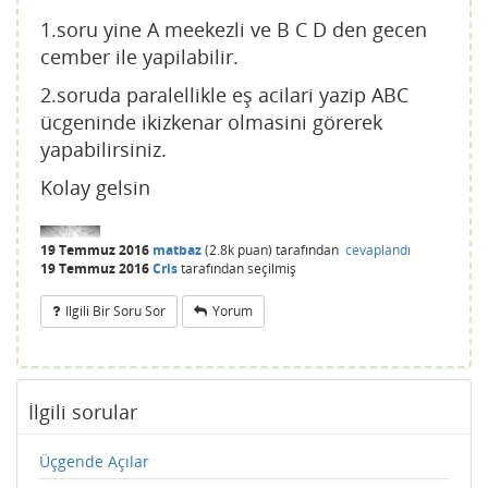
1.soru yine A meekezli ve B C D den gecen
cember ile yapilabilir.
2.soruda paralellikle eş acilari yazip ABC
ücgeninde ikizkenar olmasini görerek
yapabilirsiniz.
Kolay gelsin
19 Temmuz 2016
matbaz
(
2.8k
puan)
tarafından
cevaplandı
19 Temmuz 2016
Cris
tarafından
seçilmiş
Ilgili Bir Soru Sor
Yorum
İlgili sorular
Üçgende Açılar