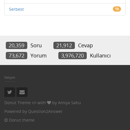
Serbest
1k
20,359
Soru
21,912
Cevap
73,672
Yorum
3,976,720
Kullanıcı
İletişim
Donut Theme
with
by
Amiya Sahu
Powered by
Question2Answer
Donut theme