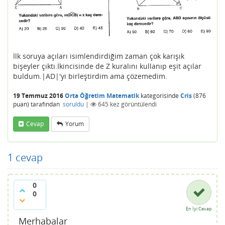
İlk soruya açıları isimlendirdiğim zaman çok karışık
bişeyler çıktı.İkincisinde de Z kuralını kullanıp eşit açılar
buldum.|AD|'yi birleştirdim ama çözemedim.
19 Temmuz 2016
Orta Öğretim Matematik
kategorisinde
Cris
(
876
puan)
tarafından
soruldu
|
645
kez görüntülendi
Cevap
Yorum
1
cevap
0
0
En İyi Cevap
Merhabalar