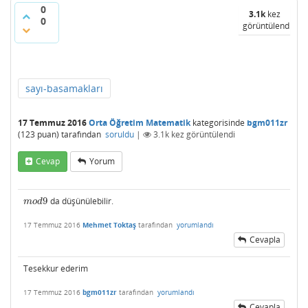
0
3.1k
kez
0
görüntülendi
sayı-basamakları
17 Temmuz 2016
Orta Öğretim Matematik
kategorisinde
bgm011zr
(
123
puan)
tarafından
soruldu
|
3.1k
kez görüntülendi
Cevap
Yorum
9
da düşünülebilir.
m
o
d
9
m
o
d
17 Temmuz 2016
Mehmet Toktaş
tarafından
yorumlandı
Cevapla
Tesekkur ederim
17 Temmuz 2016
bgm011zr
tarafından
yorumlandı
Cevapla