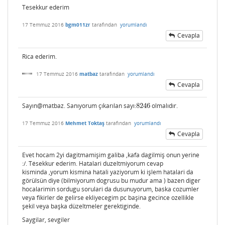
Tesekkur ederim
17 Temmuz 2016
bgm011zr
tarafından
yorumlandı
Cevapla
Rica ederim.
17 Temmuz 2016
matbaz
tarafından
yorumlandı
Cevapla
Sayın@matbaz. Sanıyorum çıkarılan sayı:
8246
olmalıdır.
8246
17 Temmuz 2016
Mehmet Toktaş
tarafından
yorumlandı
Cevapla
Evet hocam 2yi dagitmamişim galiba ,kafa dagilmiş onun yerine
:/. Tésekkur ederim. Hatalari duzeltmiyorum cevap
kisminda ,yorum kismina hatali yaziyorum ki işlem hatalari da
görülsün diye (bilmiyorum dogrusu bu mudur ama ) bazen diger
hocalarimin sordugu sorulari da dusunuyorum, baska cozumler
veya fikirler de gelirse ekliyecegim pc başina gecince ozellikle
şekil veya başka düzeltmeler gerektiginde.
Saygilar, sevgiler