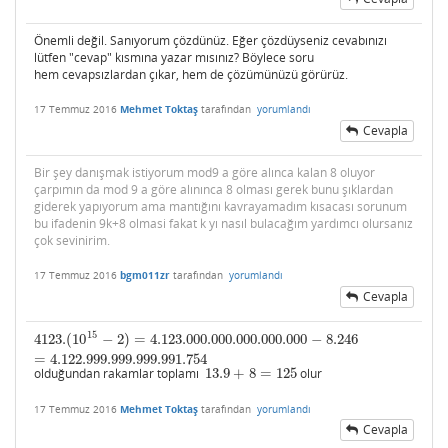
Önemli değil. Sanıyorum çözdünüz. Eğer çözdüyseniz cevabınızı
lütfen "cevap" kısmına yazar mısınız? Böylece soru
hem cevapsızlardan çıkar, hem de çözümünüzü görürüz.
17 Temmuz 2016
Mehmet Toktaş
tarafından
yorumlandı
Cevapla
Bir şey danışmak istiyorum mod9 a göre alınca kalan 8 oluyor
çarpımın da mod 9 a göre alınınca 8 olması gerek bunu şıklardan
giderek yapıyorum ama mantığını kavrayamadım kısacası sorunum
bu ifadenin 9k+8 olmasi fakat k yı nasıl bulacağım yardımcı olursanız
çok sevinirim.
17 Temmuz 2016
bgm011zr
tarafından
yorumlandı
Cevapla
15
4123.
(
10
−
2
)
=
4.123.000.000.000.000.000
−
8.246
4123.
(
10
15
−
2
)
=
4.123.000.000.000.000.000
−
8.246
=
4.122.999.999.999.991
=
4.122.999.999.999.991.754
olduğundan rakamlar toplamı
13.9
+
8
=
125
olur
13.9
+
8
=
125
17 Temmuz 2016
Mehmet Toktaş
tarafından
yorumlandı
Cevapla