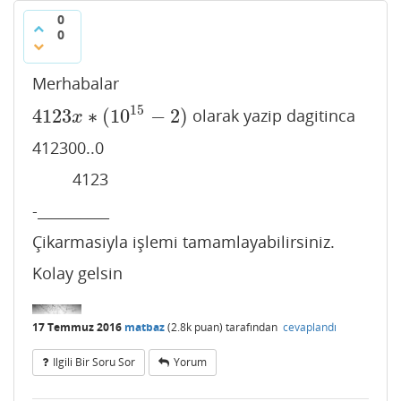
0
0
Merhabalar
15
4123
∗
(
10
−
2
)
olarak yazip dagitinca
4123
x
∗
(
10
15
−
2
)
x
412300..0
4123
-__________
Çikarmasiyla işlemi tamamlayabilirsiniz.
Kolay gelsin
17 Temmuz 2016
matbaz
(
2.8k
puan)
tarafından
cevaplandı
Ilgili Bir Soru Sor
Yorum