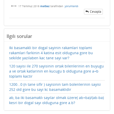
17 Temmuz 2016
matbaz
tarafından
yorumlandı
Cevapla
İlgili sorular
Iki basamakli bir dogal sayinin rakamlari toplami
rakamlari farkinin 4 katina esit olduguna gore bu
sekilde yazilaben kac tane sayi var?
120 sayisi ile 270 sayisinin ortak bilenlerinin en buyugu
a ve ortak katlarinin en kucugu b olduguna gore a+b
toplami kactir
1200...0 (n tane sifir ) sayisinin tam bolenlerinin sayisi
252 old gore bu sayi kc basamaklidir
ab, ba iki basamaklı sayılar olmak üzere( ab+ba)/(ab-ba)
kesri bir dogal sayı olduguna gore a.b?