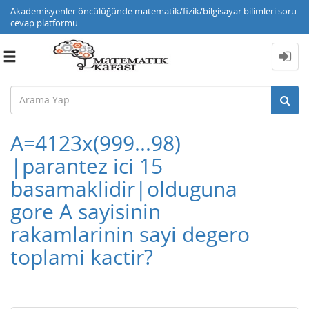
Akademisyenler öncülüğünde matematik/fizik/bilgisayar bilimleri soru
cevap platformu
Toggle
navigation
A=4123x(999...98)
|parantez ici 15
basamaklidir|olduguna
gore A sayisinin
rakamlarinin sayi degero
toplami kactir?