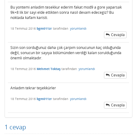
Bu yontemi anladim tesekkur ederim fakat mod9 a gore yaparsak
9k+8 lik bir sayi elde ettikten sonra nasil devam edecegiz? Bu
noktada kafam karisti.
18 Temmuz 2016
bgm011zr
tarafından
yorumlandı
Cevapla
Sizin son sorduğunuz daha çok çarpım sonucunun kaç olduğunda
değil, sonucun bir sayıya bölümünden verdiği kalan sorulduğunda
önemli olmaktadır.
18 Temmuz 2016
Mehmet Toktaş
tarafından
yorumlandı
Cevapla
Anladım tekrar teşekkürler
18 Temmuz 2016
bgm011zr
tarafından
yorumlandı
Cevapla
1
cevap