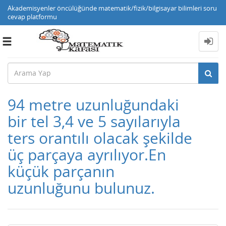
Akademisyenler öncülüğünde matematik/fizik/bilgisayar bilimleri soru
cevap platformu
Toggle
navigation
94 metre uzunluğundaki
bir tel 3,4 ve 5 sayılarıyla
ters orantılı olacak şekilde
üç parçaya ayrılıyor.En
küçük parçanın
uzunluğunu bulunuz.