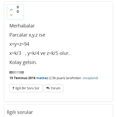
0
0
Merhabalar
Parcalar x,y,z ise
x+y+z=94
x=k/3 , y=k/4 ve z=k/5 olur.
Kolay gelsin.
15 Temmuz 2016
matbaz
(
2.8k
puan)
tarafından
cevaplandı
Ilgili Bir Soru Sor
Yorum
İlgili sorular