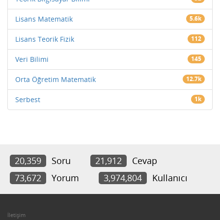
Lisans Matematik
5.6k
Lisans Teorik Fizik
112
Veri Bilimi
145
Orta Öğretim Matematik
12.7k
Serbest
1k
20,359
Soru
21,912
Cevap
73,672
Yorum
3,974,804
Kullanıcı
İletişim