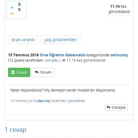
0
11.1k
kez
0
görüntülendi
oran-orantı
yaş-problemleri
15 Temmuz 2016
Orta Öğretim Matematik
kategorisinde
selincnky
(
12
puan)
tarafından
soruldu
|
11.1k
kez görüntülendi
Cevap
Yorum
Neler düşündünüz? Hiç demeyin vardır mutlak bir düşünceniz.
15 Temmuz 2016
alpercay
tarafından
yorumlandı
Cevapla
1
cevap