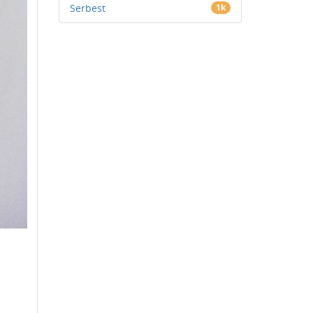
Serbest
1k