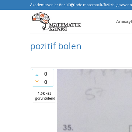
Akademisyenler öncülüğünde matematik/fizik/bilgisayar bi
Anasay
pozitif bolen
0
0
1.5k
kez
görüntülendi