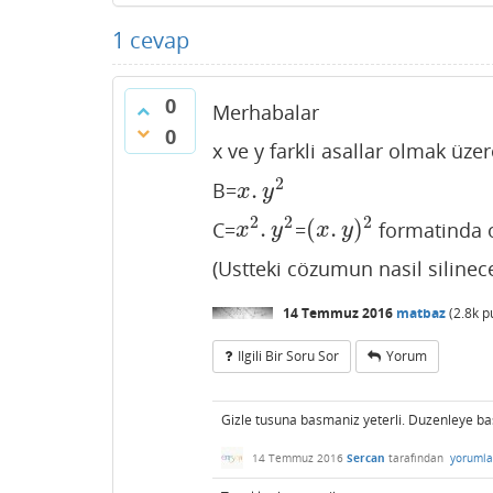
1
cevap
0
Merhabalar
0
x ve y farkli asallar olmak üze
2
.
B=
x
.
y
2
x
y
2
2
2
.
(
.
)
C=
=
formatinda o
x
2
.
y
2
(
x
.
y
)
2
x
y
x
y
(Ustteki cözumun nasil siline
14 Temmuz 2016
matbaz
(
2.8k
p
Ilgili Bir Soru Sor
Yorum
Gizle tusuna basmaniz yeterli. Duzenleye ba
14 Temmuz 2016
Sercan
tarafından
yorumla