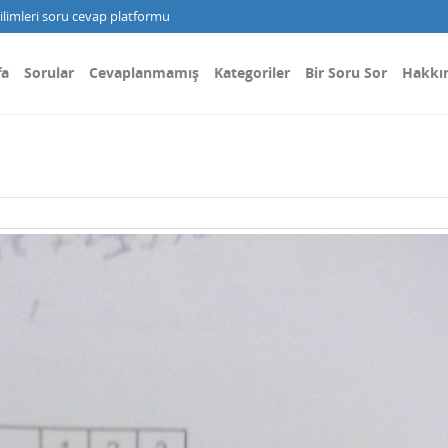
limleri soru cevap platformu
fa
Sorular
Cevaplanmamış
Kategoriler
Bir Soru Sor
Hakkı