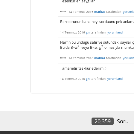
Teşekkurler ,saygilar
14 Temmuz 2016
matbaz
tarafından
yoruml
Ben sorunun bana neyi sorduunu pek anlamad
14 Temmuz 2016
gn
tarafından
yorumlandı
Harfin bulundugu satir ve sutundaki sayilar çar
5
2
Bu da B=
veya B=
.
olmasiyla mumkun 
k
5
x
.
y
2
k
x
y
14 Temmuz 2016
matbaz
tarafından
yoruml
Tamamdir teskkur ederim :)
14 Temmuz 2016
gn
tarafından
yorumlandı
20,359
Soru