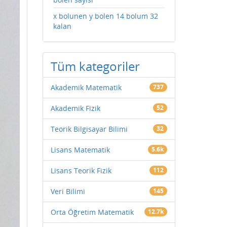
x bolunen y bolen 14 bolum 32
kalan
Tüm kategoriler
Akademik Matematik
737
Akademik Fizik
52
Teorik Bilgisayar Bilimi
32
Lisans Matematik
5.6k
Lisans Teorik Fizik
112
Veri Bilimi
145
Orta Öğretim Matematik
12.7k