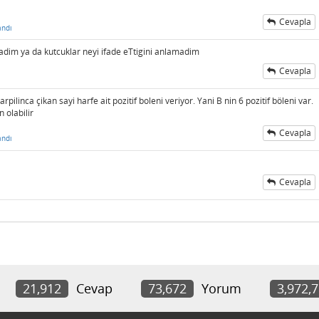
Cevapla
andı
im ya da kutcuklar neyi ifade eTtigini anlamadim
Cevapla
pilinca çikan sayi harfe ait pozitif boleni veriyor. Yani B nin 6 pozitif böleni var.
olabilir
Cevapla
andı
Cevapla
21,912
Cevap
73,672
Yorum
3,972,