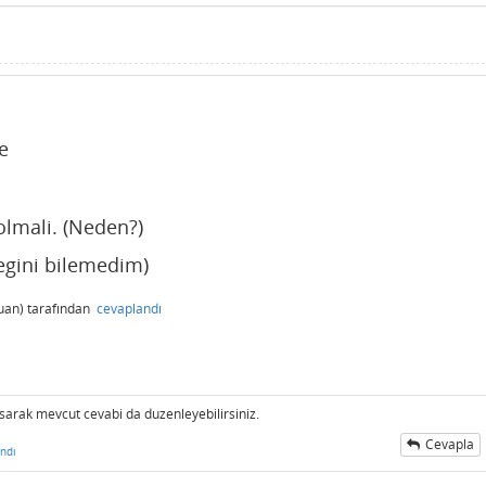
re
lmali. (Neden?)
cegini bilemedim)
uan)
tarafından
cevaplandı
sarak mevcut cevabi da duzenleyebilirsiniz.
Cevapla
ndı