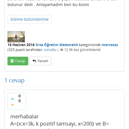
bolunur dedi . Anlayamadim ben bu kismi
bölme-bölünebilme
18 Haziran 2016
Orta Öğretim Matematik
kategorisinde
merveozz
(
325
puan)
tarafından
soruldu
|
12.9k
kez görüntülendi
Cevap
Yorum
1
cevap
0
0
merhabalar
A={x:x=3k, k pozitif tamsayı, x<200} ve B=