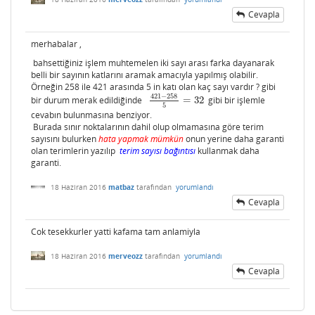
Cevapla
merhabalar ,
bahsettiğiniz işlem muhtemelen iki sayı arası farka dayanarak
belli bir sayının katlarını aramak amacıyla yapılmış olabilir.
Örneğin 258 ile 421 arasında 5 in katı olan kaç sayı vardır ? gibi
421
−
258
bir durum merak edildiğinde
=
32
gibi bir işlemle
421
−
258
5
=
32
5
cevabın bulunmasına benziyor.
Burada sınır noktalarının dahil olup olmamasına göre terim
sayısını bulurken
hata yapmak mümkün
onun yerine daha garanti
olan terimlerin yazılıp
terim sayısı bağıntısı
kullanmak daha
garanti.
18 Haziran 2016
matbaz
tarafından
yorumlandı
Cevapla
Cok tesekkurler yatti kafama tam anlamiyla
18 Haziran 2016
merveozz
tarafından
yorumlandı
Cevapla