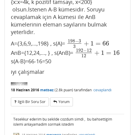
{x:x=4k, k pozitif tamsayı, x<200}
olsun.İstenen A-B kümesidir. Soruyu
cevaplamak için A kümesi ile AnB
kümelerinin eleman sayılarını bulmak
yeterlidir.
198
−
3
+
1
=
66
A={3,6,9,...,198} , s(A)=
198
−
3
3
+
1
=
66
3
192
−
12
+
1
=
16
AnB={12,24,..., } , s(AnB)=
192
−
12
12
+
1
=
16
12
s(A-B)=66-16=50
iyi çalışmalar
18 Haziran 2016
matbaz
(
2.8k
puan)
tarafından
cevaplandı
Ilgili Bir Soru Sor
Yorum
Tesekkur ederim bu sekilde cozdum simdi , bu bahsettigim
islemi anlayamadim sormak istedim
18 Haziran 2016
merveozz
tarafından
yorumlandı