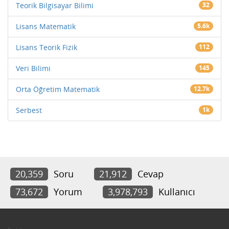
Teorik Bilgisayar Bilimi
32
Lisans Matematik
5.6k
Lisans Teorik Fizik
112
Veri Bilimi
145
Orta Öğretim Matematik
12.7k
Serbest
1k
20,359
Soru
21,912
Cevap
73,672
Yorum
3,978,793
Kullanıcı