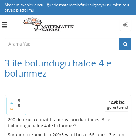
Akademisyenler öncülüğünde matematik/fizik/bilgisayar bilimleri soru
cevap platformu
Toggle
navigation
3 ile bolundugu halde 4 e
bolunmez
0
12.9k
kez
0
görüntülendi
200 den kucuk pozitif tam sayilarin kac tanesi 3 ile
bolundugu halde 4 ile bolunmez?
Sorunun cozumu icin 200/3 yapti hoca , 66 tanesi 3 e tam