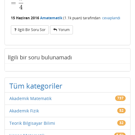
=
=
π
4
4
15 Haziran 2016
Amatematik
(
1.1k
puan)
tarafından
cevaplandı
Ilgili Bir Soru Sor
Yorum
İlgili bir soru bulunamadı
Tüm kategoriler
Akademik Matematik
737
Akademik Fizik
52
Teorik Bilgisayar Bilimi
32