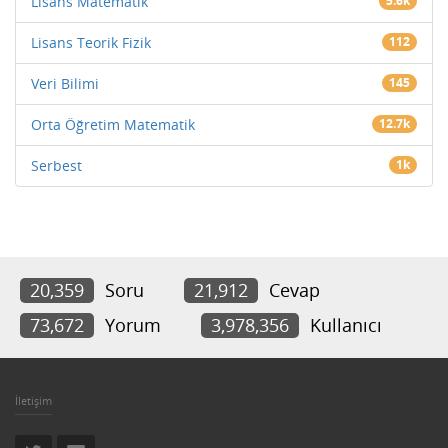
Lisans Matematik
5.6k
Lisans Teorik Fizik
112
Veri Bilimi
145
Orta Öğretim Matematik
12.7k
Serbest
1k
20,359
Soru
21,912
Cevap
73,672
Yorum
3,978,356
Kullanıcı
İletişim