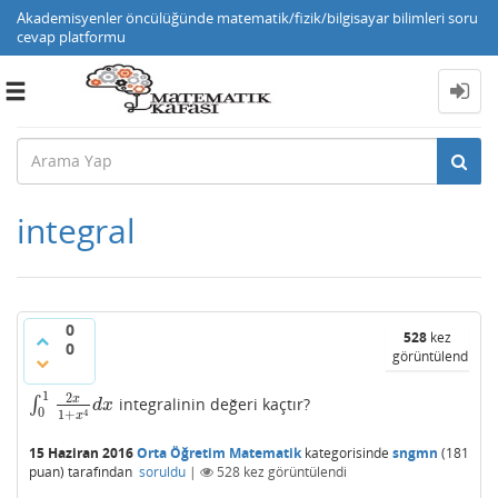
Akademisyenler öncülüğünde matematik/fizik/bilgisayar bilimleri soru
cevap platformu
Toggle
navigation
integral
0
528
kez
0
görüntülendi
1
2
x
∫
integralinin değeri kaçtır?
∫
0
1
2
x
1
+
x
4
d
x
d
x
0
4
1
+
x
15 Haziran 2016
Orta Öğretim Matematik
kategorisinde
sngmn
(
181
puan)
tarafından
soruldu
|
528
kez görüntülendi