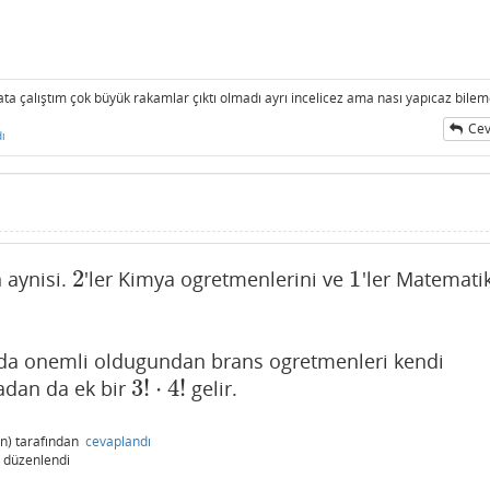
a çalıştım çok büyük rakamlar çıktı olmadı ayrı incelicez ama nası yapıcaz bile
Cev
ı
2
1
aynisi.
'ler Kimya ogretmenlerini ve
'ler Matemati
2
1
si da onemli oldugundan brans ogretmenleri kendi
3
!
⋅
4
!
radan da ek bir
gelir.
3
!
⋅
4
!
n)
tarafından
cevaplandı
düzenlendi