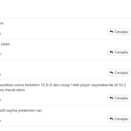
dım
Cevapla
ı
r zaten.
Cevapla
ı
Cevapla
ı
dıktan sonra farkettim 10.3!.4! den cevap 1440 çıkıyor seçeneklerde (4!.5!):2
onu merak ettim
Cevapla
ı
sitli sayma yontemleri var.
Cevapla
ı