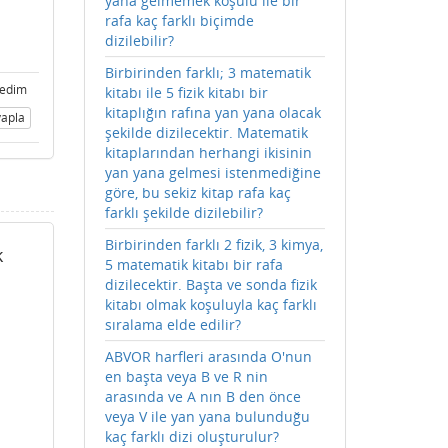
yana gelmemek koşulu ile bir
rafa kaç farklı biçimde
dizilebilir?
Birbirinden farklı; 3 matematik
medim
kitabı ile 5 fizik kitabı bir
kitaplığın rafına yan yana olacak
apla
şekilde dizilecektir. Matematik
kitaplarından herhangi ikisinin
yan yana gelmesi istenmediğine
göre, bu sekiz kitap rafa kaç
farklı şekilde dizilebilir?
Birbirinden farklı 2 fizik, 3 kimya,
k
5 matematik kitabı bir rafa
dizilecektir. Başta ve sonda fizik
kitabı olmak koşuluyla kaç farklı
sıralama elde edilir?
ABVOR harfleri arasında O'nun
en başta veya B ve R nin
arasında ve A nın B den önce
veya V ile yan yana bulunduğu
kaç farklı dizi oluşturulur?