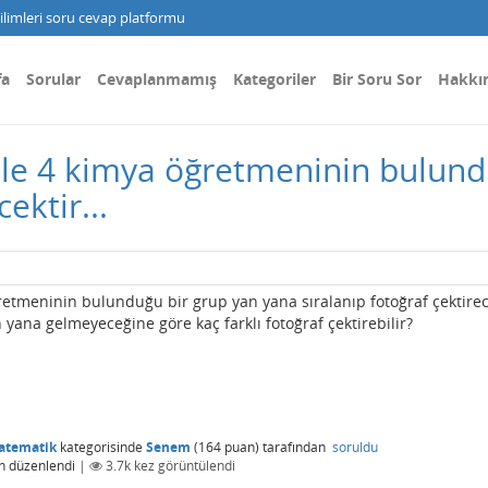
limleri soru cevap platformu
fa
Sorular
Cevaplanmamış
Kategoriler
Bir Soru Sor
Hakkı
le 4 kimya öğretmeninin bulund
ektir...
etmeninin bulunduğu bir grup yan yana sıralanıp fotoğraf çektirec
yana gelmeyeceğine göre kaç farklı fotoğraf çektirebilir?
atematik
kategorisinde
Senem
(
164
puan)
tarafından
soruldu
n
düzenlendi
|
3.7k
kez görüntülendi