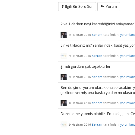
Ilgili Bir Soru Sor
Yorum
2 ve 1 derken neyi kasteddiğinizi anlayama
9 Haziran 2016
Senem
tarafından
yorumland
Linke tikladiniz mi? Yanlarindaki kasit yaziyo
9 Haziran 2016
Sercan
tarafından
yorumland
Şimdi gördüm çok teşekkürlerr
9 Haziran 2016
Senem
tarafından
yorumland
Ben de şimdi yorum olarak onu soracaktım yaz
şeklinde vermiş ona başka yoldan mı ulaştı 
9 Haziran 2016
Senem
tarafından
yorumland
Duzenleme yapmis olabilir. Emin degilim. Ce
9 Haziran 2016
Sercan
tarafından
yorumland