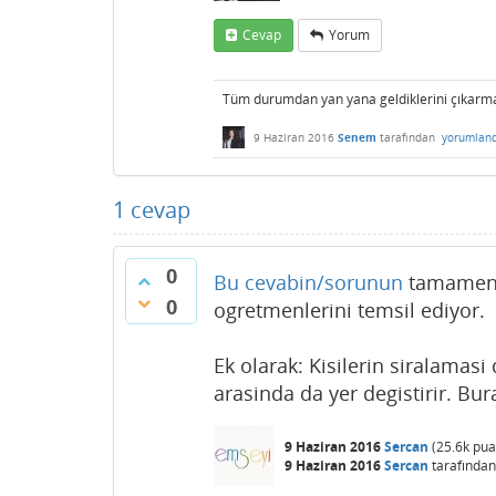
Cevap
Yorum
Tüm durumdan yan yana geldiklerini çıkarmat
9 Haziran 2016
Senem
tarafından
yorumland
1
cevap
0
Bu cevabin/sorunun
tamamen 
0
ogretmenlerini temsil ediyor.
Ek olarak: Kisilerin siralama
arasinda da yer degistirir. Bu
9 Haziran 2016
Sercan
(
25.6k
pua
9 Haziran 2016
Sercan
tarafından