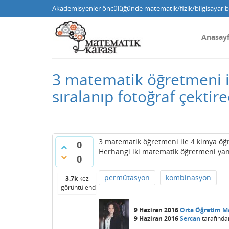
Akademisyenler öncülüğünde matematik/fizik/bilgisayar bi
Anasay
3 matematik öğretmeni i
sıralanıp fotoğraf çektirec
3 matematik öğretmeni ile 4 kimya öğr
0
Herhangi iki matematik öğretmeni yan 
0
permütasyon
kombinasyon
3.7k
kez
görüntülendi
9 Haziran 2016
Orta Öğretim M
9 Haziran 2016
Sercan
tarafında