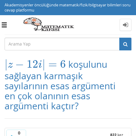
Akademisyenler öncülüğünde matematik/fizik/bilgisayar bilimleri soru
cevap platformu
Toggle
navigation
|
−
12
|
=
6
koşulunu
|
z
−
12
i
|
=
6
z
i
sağlayan karmaşık
sayılarının esas argümenti
en çok olanının esas
argümenti kaçtır?
0
822
kez