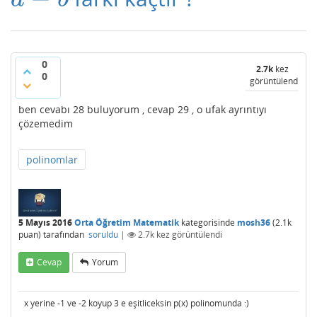
0
2.7k
kez
0
görüntülendi
ben cevabı 28 buluyorum , cevap 29 , o ufak ayrıntıyı
çözemedim
polinomlar
5 Mayıs 2016
Orta Öğretim Matematik
kategorisinde
mosh36
(
2.1k
puan)
tarafından
soruldu
|
2.7k
kez görüntülendi
Cevap
Yorum
x yerine -1 ve -2 koyup 3 e eşitliceksin p(x) polinomunda :)