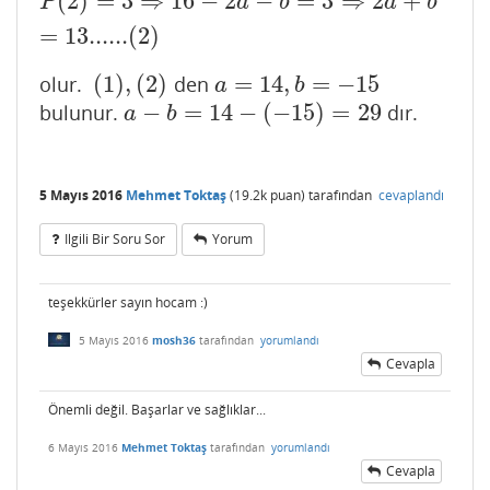
(
2
)
=
3
⇒
16
−
2
−
=
3
⇒
2
+
P
(
2
)
=
3
⇒
16
−
2
a
−
b
=
3
⇒
2
a
+
b
=
13......
(
2
)
P
a
b
a
b
=
13......
(
2
)
(
1
)
,
(
2
)
=
14
,
=
−
15
olur.
den
(
1
)
,
(
2
)
a
=
14
,
b
=
−
15
a
b
−
=
14
−
(
−
15
)
=
29
bulunur.
dır.
a
−
b
=
14
−
(
−
15
)
=
29
a
b
5 Mayıs 2016
Mehmet Toktaş
(
19.2k
puan)
tarafından
cevaplandı
Ilgili Bir Soru Sor
Yorum
teşekkürler sayın hocam :)
5 Mayıs 2016
mosh36
tarafından
yorumlandı
Cevapla
Önemli değil. Başarlar ve sağlıklar...
6 Mayıs 2016
Mehmet Toktaş
tarafından
yorumlandı
Cevapla