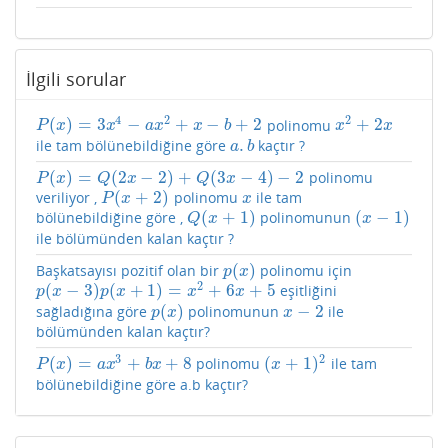
İlgili sorular
4
2
2
(
)
=
3
−
+
−
+
2
+
2
polinomu
P
(
x
)
=
3
x
4
−
a
x
2
+
x
−
b
+
2
x
2
+
2
x
P
x
x
a
x
x
b
x
x
.
ile tam bölünebildiğine göre
kaçtır ?
a
.
b
a
b
(
)
=
(
2
−
2
)
+
(
3
−
4
)
−
2
polinomu
P
(
x
)
=
Q
(
2
x
−
2
)
+
Q
(
3
x
−
4
)
−
2
P
x
Q
x
Q
x
(
+
2
)
veriliyor ,
polinomu
ile tam
P
(
x
+
2
)
x
P
x
x
(
+
1
)
(
−
1
)
bölünebildiğine göre ,
polinomunun
Q
(
x
+
1
)
(
x
−
1
)
Q
x
x
ile bölümünden kalan kaçtır ?
(
)
Başkatsayısı pozitif olan bir
polinomu için
p
(
x
)
p
x
2
(
−
3
)
(
+
1
)
=
+
6
+
5
eşitliğini
p
(
x
−
3
)
p
(
x
+
1
)
=
x
2
+
6
x
+
5
p
x
p
x
x
x
(
)
−
2
sağladığına göre
polinomunun
ile
p
(
x
)
x
−
2
p
x
x
bölümünden kalan kaçtır?
3
2
(
)
=
+
+
8
(
+
1
)
polinomu
ile tam
P
(
x
)
=
a
x
3
+
b
x
+
8
(
x
+
1
)
2
P
x
a
x
b
x
x
bölünebildiğine göre a.b kaçtır?