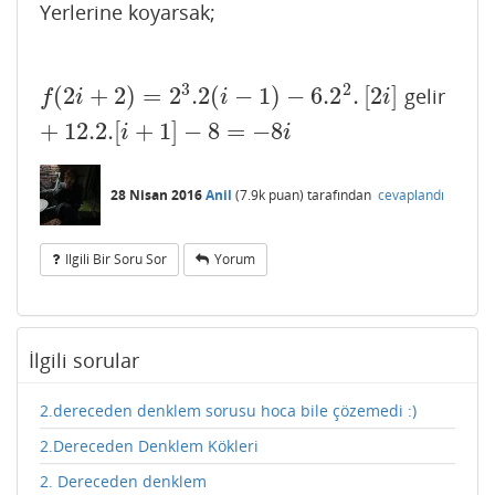
Yerlerine koyarsak;
3
2
(
2
+
2
)
=
2
.2
(
−
1
)
−
6.2
.
[
2
]
gelir
f
(
2
i
+
2
)
=
2
3
.2
(
i
−
1
)
−
6.2
2
.
[
2
i
]
+
12.2.
[
i
+
1
]
−
8
=
−
8
i
f
i
i
i
+
12.2.
[
+
1
]
−
8
=
−
8
i
i
28 Nisan 2016
Anil
(
7.9k
puan)
tarafından
cevaplandı
Ilgili Bir Soru Sor
Yorum
İlgili sorular
2.dereceden denklem sorusu hoca bile çözemedi :)
2.Dereceden Denklem Kökleri
2. Dereceden denklem