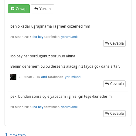
Cevap
Yorum
ben o kadar ugraşmama ragmen çözemedimm
28 Nisan 2016
ibo bey
tarafından
yorumlandı
Cevapla
ibo bey her sordugunuz sorunun altına
Benim denemem bu bu dersenız alacagınız fayda çok daha artar.
28 Nisan 2016
Anil
tarafından
yorumlandı
Cevapla
peki bundan sonra öyle yapacam ilginiz için teşekkür ederim
28 Nisan 2016
ibo bey
tarafından
yorumlandı
Cevapla
1
cevap