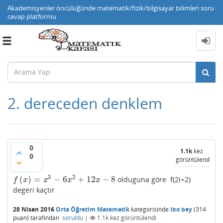
Akademisyenler öncülüğünde matematik/fizik/bilgisayar bilimleri soru
cevap platformu
Toggle
navigation
2. dereceden denklem
0
1.1k
kez
0
görüntülendi
3
2
(
)
=
−
6
+
12
−
8
olduguna göre f(2i+2)
f
(
x
)
=
x
3
−
6
x
2
+
12
x
−
8
f
x
x
x
x
degeri kaçtır
28 Nisan 2016
Orta Öğretim Matematik
kategorisinde
ibo bey
(
314
puan)
tarafından
soruldu
|
1.1k
kez görüntülendi