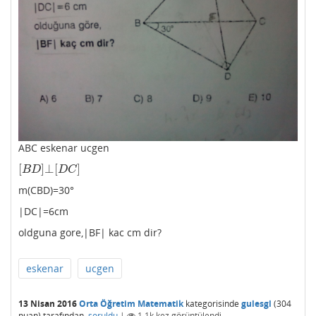
ABC eskenar ucgen
[
]
⊥
[
]
[
B
D
]
⊥
[
D
C
]
B
D
D
C
m(CBD)=30°
|DC|=6cm
oldguna gore,|BF| kac cm dir?
eskenar
ucgen
13 Nisan 2016
Orta Öğretim Matematik
kategorisinde
gulesgl
(
304
puan)
tarafından
soruldu
|
1.1k
kez görüntülendi