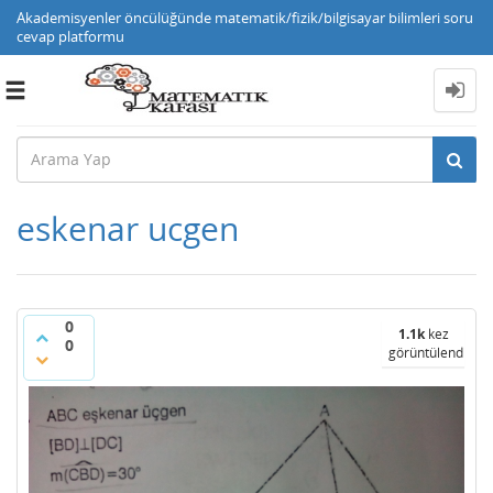
Akademisyenler öncülüğünde matematik/fizik/bilgisayar bilimleri soru
cevap platformu
Toggle
navigation
eskenar ucgen
0
1.1k
kez
0
görüntülendi