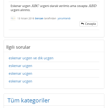
Eskenar ucgen
ucgeni olarak verilmis ama cevapta
A
B
C
A
B
D
A
B
C
A
B
D
ucgeni alinmis.
13 Nisan 2016
Sercan
tarafından
yorumlandı
Cevapla
İlgili sorular
eskenar ucgen ve dik ucgen
eskenar ucgen
eskenar ucgen
eskenar ucgen
Tüm kategoriler