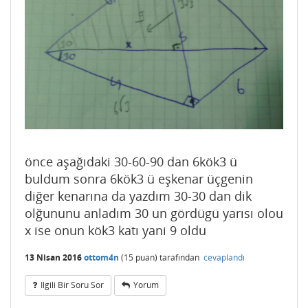
önce aşağıdaki 30-60-90 dan 6kök3 ü
buldum sonra 6kök3 ü eşkenar üçgenin
diğer kenarına da yazdım 30-30 dan dik
olğununu anladım 30 un gördügü yarısı olou
x ise onun kök3 katı yani 9 oldu
13 Nisan 2016
ottom4n
(
15
puan)
tarafından
cevaplandı
Ilgili Bir Soru Sor
Yorum