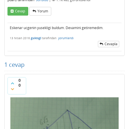
Cevap
Yorum
Eskenar ucgenin yusekligi buldum. Devamini getiremedim.
13 Nisan 2016
gulesgl
tarafından
yorumlandı
Cevapla
1
cevap
0
0