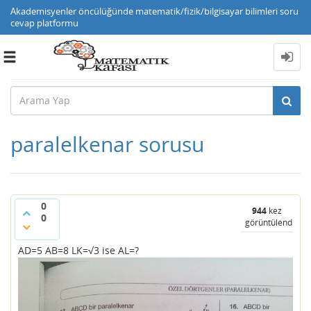
Akademisyenler öncülüğünde matematik/fizik/bilgisayar bilimleri soru
cevap platformu
Toggle
navigation
paralelkenar sorusu
0
944
kez
0
görüntülendi
AD=5 AB=8 LK=√3 ise AL=?