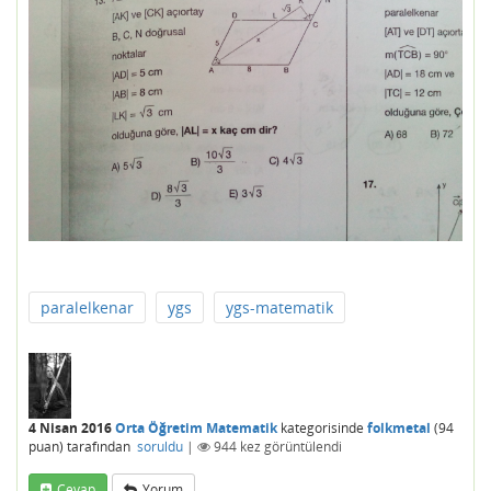
paralelkenar
ygs
ygs-matematik
4 Nisan 2016
Orta Öğretim Matematik
kategorisinde
folkmetal
(
94
puan)
tarafından
soruldu
|
944
kez görüntülendi
Cevap
Yorum