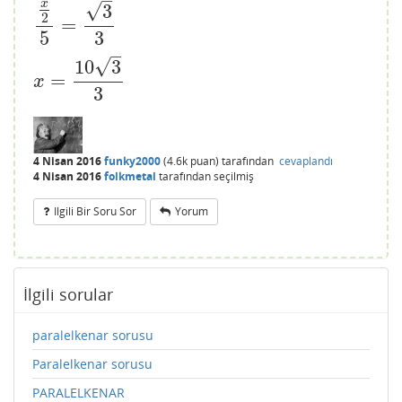
–
x
√
3
2
=
x
2
5
=
3
3
5
3
–
√
10
3
=
x
=
10
3
3
x
3
4 Nisan 2016
funky2000
(
4.6k
puan)
tarafından
cevaplandı
4 Nisan 2016
folkmetal
tarafından
seçilmiş
Ilgili Bir Soru Sor
Yorum
İlgili sorular
paralelkenar sorusu
Paralelkenar sorusu
PARALELKENAR