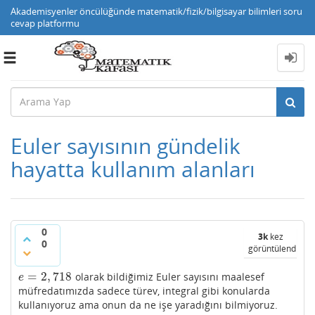
Akademisyenler öncülüğünde matematik/fizik/bilgisayar bilimleri soru
cevap platformu
Toggle
navigation
Euler sayısının gündelik
hayatta kullanım alanları
0
3k
kez
0
görüntülendi
=
2
,
718
olarak bildiğimiz Euler sayısını maalesef
e
=
2
,
718
e
müfredatımızda sadece türev, integral gibi konularda
kullanıyoruz ama onun da ne işe yaradığını bilmiyoruz.