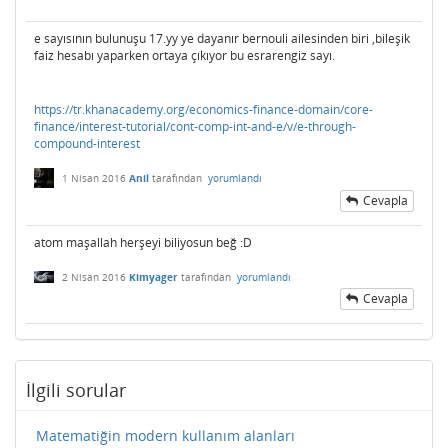
e sayısının bulunuşu 17.yy ye dayanır bernouli ailesinden biri ,bileşik
faiz hesabı yaparken ortaya çıkıyor bu esrarengiz sayı.
https://tr.khanacademy.org/economics-finance-domain/core-
finance/interest-tutorial/cont-comp-int-and-e/v/e-through-
compound-interest
1 Nisan 2016
Anil
tarafından
yorumlandı
Cevapla
atom maşallah herşeyi biliyosun beğ :D
2 Nisan 2016
Kimyager
tarafından
yorumlandı
Cevapla
İlgili sorular
Matematiğin modern kullanım alanları