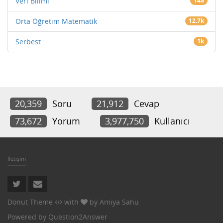
Veri Bilimi
145
Orta Öğretim Matematik
12.7k
Serbest
1k
20,359
Soru
21,912
Cevap
73,672
Yorum
3,977,750
Kullanıcı
İletişim
Donut Theme
with
by
Amiya Sahu
Powered by
Question2Answer