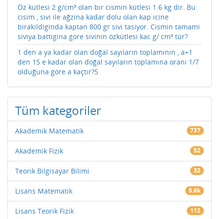
Öz kütlesi 2 g/cm³ olan bir cismin kütlesi 1.6 kg dir. Bu
cisim , sivi ile ağzina kadar dolu olan kap icine
birakildiginda kaptan 800 gr sivi tasiyor. Cismin tamami
siviya battigina gore sivinin özkütlesi kac g/ cm³ tür?
1 den a ya kadar olan doğal sayıların toplamının , a+1
den 15 e kadar olan doğal sayıların toplamına oranı 1/7
olduğuna göre a kaçtır?5
Tüm kategoriler
Akademik Matematik
737
Akademik Fizik
52
Teorik Bilgisayar Bilimi
32
Lisans Matematik
5.6k
Lisans Teorik Fizik
112