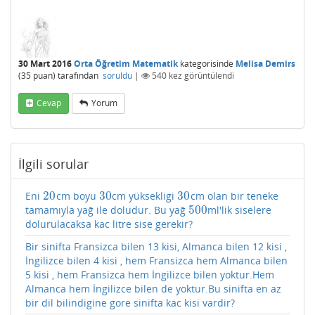
30 Mart 2016
Orta Öğretim Matematik
kategorisinde
Melisa Demirs
(
35
puan)
tarafından
soruldu
|
540
kez görüntülendi
Cevap
Yorum
İlgili sorular
20
30
30
Eni
cm boyu
cm yüksekligi
cm olan bir teneke
20
30
30
500
tamamıyla yağ ile doludur. Bu yağ
ml'lik siselere
500
dolurulacaksa kac litre sise gerekir?
Bir sinifta Fransizca bilen 13 kisi, Almanca bilen 12 kisi ,
İngilizce bilen 4 kisi , hem Fransizca hem Almanca bilen
5 kisi , hem Fransizca hem İngilizce bilen yoktur.Hem
Almanca hem İngilizce bilen de yoktur.Bu sinifta en az
bir dil bilindigine gore sinifta kac kisi vardir?