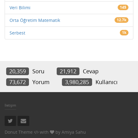
Veri Bilimi
145
Orta Öğretim Matematik
12.7k
Serbest
1k
20,359
Soru
21,912
Cevap
73,672
Yorum
3,980,285
Kullanıcı
İletişim
Donut Theme
with
by
Amiya Sahu