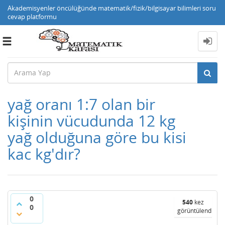
Akademisyenler öncülüğünde matematik/fizik/bilgisayar bilimleri soru
cevap platformu
Toggle
navigation
yağ oranı 1:7 olan bir
kişinin vücudunda 12 kg
yağ olduğuna göre bu kisi
kac kg'dır?
0
540
kez
0
görüntülendi