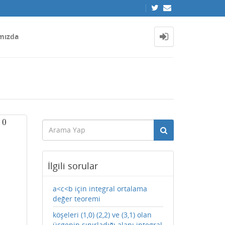
mızda
0
İlgili sorular
a<c<b için integral ortalama
değer teoremi
köşeleri (1,0) (2,2) ve (3,1) olan
üçgenin sınırladığı alanı integral