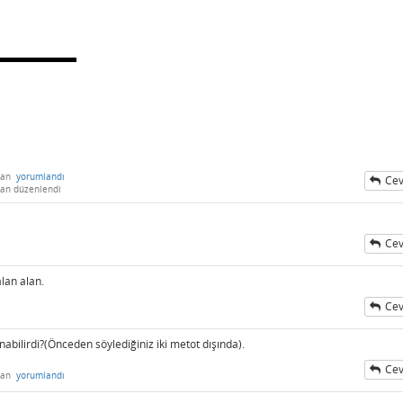
dan
yorumlandı
Cev
dan
düzenlendi
Cev
alan alan.
Cev
nabilirdi?(Önceden söylediğiniz iki metot dışında).
Cev
dan
yorumlandı