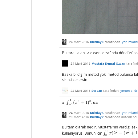
24 Mart 2016
KubilayK
tarafından
yorumland
Bu taralı alanı
ekseni etrafında döndürünce 
x
x
24 Mart 2016
Mustafa Kemal Özcan
tarafın
Baska bildigim metod yok, metod bulunsa bile
sikinti cekersin.
24 Mart 2016
Sercan
tarafından
yorumlandı
1
2
2
.
∫
(
+
1
)
.
π
.
∫
−
1
1
(
x
2
+
1
)
2
.
d
x
π
x
d
x
−
1
24 Mart 2016
KubilayK
tarafından
yorumland
24 Mart 2016
KubilayK
tarafından
düzenlendi
Bu tam olarak nedir, Mustafa'nin verdigi sek
1
2
2
kullaniyoruz. Bunun icin
∫
(
2
−
(
+
1
∫
0
1
π
(
2
2
−
(
x
2
+
1
)
2
)
d
x
π
x
0