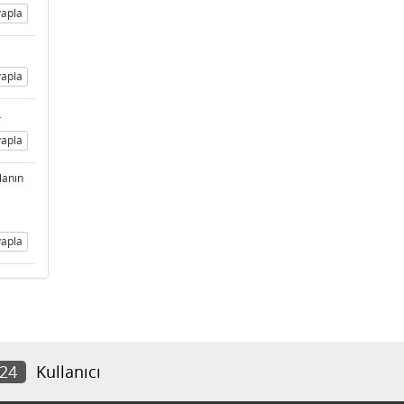
apla
apla
.
apla
lanın
apla
624
Kullanıcı