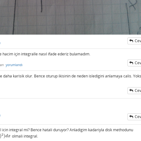
Cev
ı
hacim için integralle nasıl ifade ederiz bulamadım.
Cev
dan
yorumlandı
 daha karisik olur. Bence oturup ikisinin de neden isledigini anlamaya calis. Yok
Cev
ı
Cev
il icin integral mi? Bence hatali duruyor? Anladigim kadariyla disk methodunu
2
)
)
olmali integral.
d
x