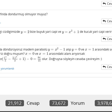
Cev
afında dondurmuş olmuyor muyuz?
Cev
ı
2
gi cizdigimizde
=
2
bize buyuk yari capi ve
=
+
1
de kucuk yari capi verir
y
=
2
y
=
x
2
+
1
y
y
x
Cev
2
nda döndürüyoruz madem parabolü
=
−
1
alıp
=
0
ve
=
1
arasındaki a
y
=
x
2
−
1
y
=
0
x
=
1
y
x
y
x
iriz doğru muyum?
=
0
ve
=
1
arasındaki alanı arıyorsak
x
=
0
x
=
1
x
x
5
3
8
1
2.1
π
(
−
+
1
)
−
0
=
olur. Doğruysa söyleyin cevaba çevireyim :)
+
1
)
−
0
=
8
π
15
π
3
5
15
Cev
yorumlandı
21,912
Cevap
73,672
Yorum
3,978,