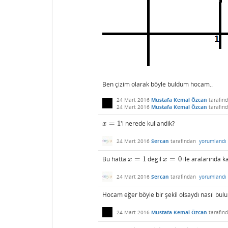
Ben çizim olarak böyle buldum hocam..
24 Mart 2016
Mustafa Kemal Özcan
tarafın
24 Mart 2016
Mustafa Kemal Özcan
tarafın
=
1
'i nerede kullandik?
x
=
1
x
24 Mart 2016
Sercan
tarafından
yorumlandı
Bu hatta
=
1
degil
=
0
ile aralarinda k
x
=
1
x
=
0
x
x
24 Mart 2016
Sercan
tarafından
yorumlandı
Hocam eğer böyle bir şekil olsaydı nasıl bulu
24 Mart 2016
Mustafa Kemal Özcan
tarafın