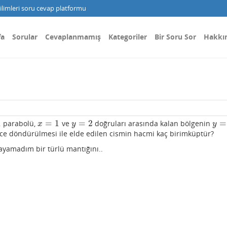
limleri soru cevap platformu
fa
Sorular
Cevaplanmamış
Kategoriler
Bir Soru Sor
Hakkı
1
=
1
=
2
=
parabolü,
ve
doğruları arasında kalan bölgenin
x
=
1
y
=
2
y
=
0
x
y
y
e döndürülmesi ile elde edilen cismin hacmi kaç birimküptür?
yamadım bir türlü mantığını..