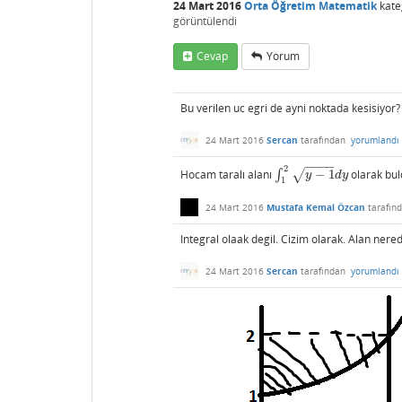
24 Mart 2016
Orta Öğretim Matematik
kate
görüntülendi
Cevap
Yorum
Bu verilen uc egri de ayni noktada kesisiyor? 
24 Mart 2016
Sercan
tarafından
yorumlandı
−
−
−
−
2
Hocam taralı alanı
∫
−
1
olarak bu
√
∫
1
2
y
−
1
d
y
y
d
y
1
24 Mart 2016
Mustafa Kemal Özcan
tarafın
Integral olaak degil. Cizim olarak. Alan ner
24 Mart 2016
Sercan
tarafından
yorumlandı