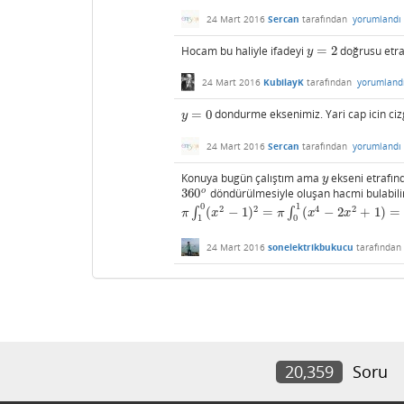
24 Mart 2016
Sercan
tarafından
yorumlandı
Hocam bu haliyle ifadeyi
=
2
doğrusu etr
y
=
2
y
24 Mart 2016
KubilayK
tarafından
yorumland
=
0
dondurme eksenimiz. Yari cap icin ciz
y
=
0
y
24 Mart 2016
Sercan
tarafından
yorumlandı
Konuya bugün çalıştım ama
ekseni etrafı
y
y
o
360
döndürülmesiyle oluşan hacmi bulabil
360
o
0
1
2
2
4
2
∫
(
−
1
)
=
∫
(
−
2
+
1
)
=
π
∫
1
0
(
x
2
−
1
)
2
=
π
∫
0
1
(
x
4
−
2
x
2
+
1
)
=
π
(
1
5
5
−
2.1
3
3
π
x
π
x
x
1
0
24 Mart 2016
sonelektrikbukucu
tarafından
20,359
Soru