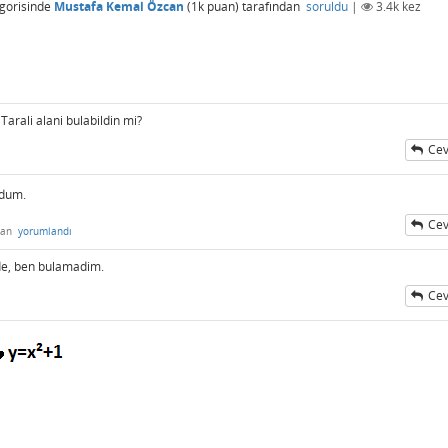
gorisinde
Mustafa Kemal Özcan
(
1k
puan)
tarafından
soruldu
|
3.4k
kez
Tarali alani bulabildin mi?
Cev
ldum.
Cev
dan
yorumlandı
ede, ben bulamadim.
Cev