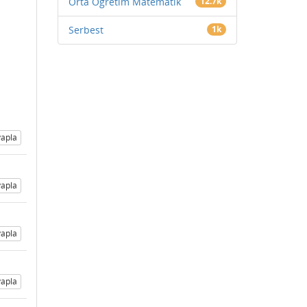
Orta Öğretim Matematik
12.7k
Serbest
1k
apla
apla
apla
apla