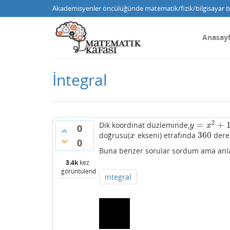
Akademisyenler öncülüğünde matematik/fizik/bilgisayar bi
Anasay
İntegral
2
=
+
Dik koordinat düzleminde,
y
=
x
2
+
1
y
x
0
360
doğrusu(
ekseni) etrafında
derec
x
360
x
0
Buna benzer sorular sordum ama anla
3.4k
kez
görüntülendi
integral