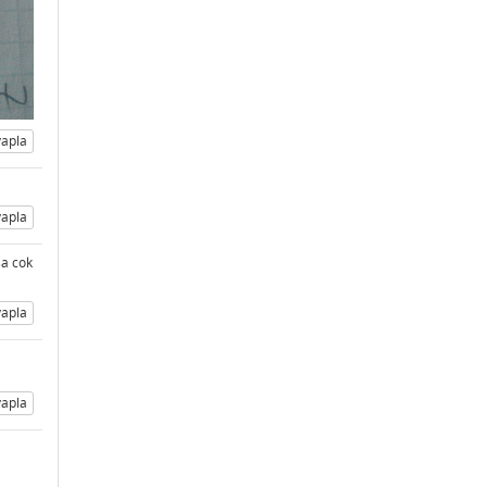
apla
apla
sa cok
apla
apla