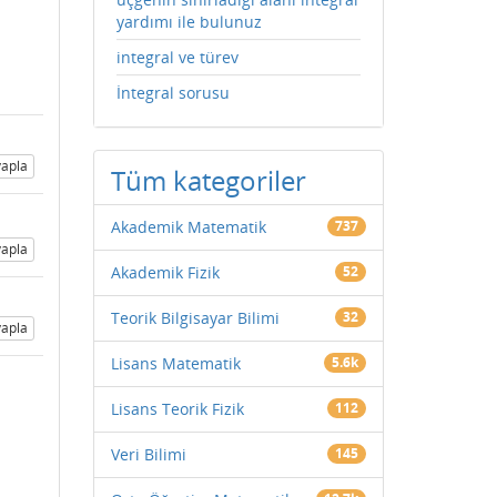
yardımı ile bulunuz
integral ve türev
İntegral sorusu
apla
Tüm kategoriler
Akademik Matematik
737
apla
Akademik Fizik
52
Teorik Bilgisayar Bilimi
32
apla
Lisans Matematik
5.6k
Lisans Teorik Fizik
112
Veri Bilimi
145