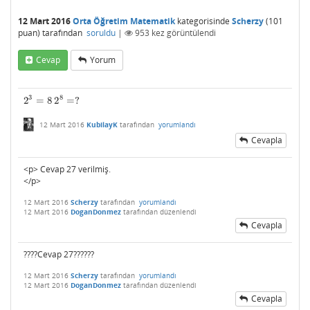
12 Mart 2016
Orta Öğretim Matematik
kategorisinde
Scherzy
(
101
puan)
tarafından
soruldu
|
953
kez görüntülendi
Cevap
Yorum
3
8
2
=
8
2
=
?
2
3
=
8
2
8
=
?
12 Mart 2016
KubilayK
tarafından
yorumlandı
Cevapla
<p> Cevap 27 verilmiş.
</p>
12 Mart 2016
Scherzy
tarafından
yorumlandı
12 Mart 2016
DoganDonmez
tarafından
düzenlendi
Cevapla
????Cevap 27??????
12 Mart 2016
Scherzy
tarafından
yorumlandı
12 Mart 2016
DoganDonmez
tarafından
düzenlendi
Cevapla