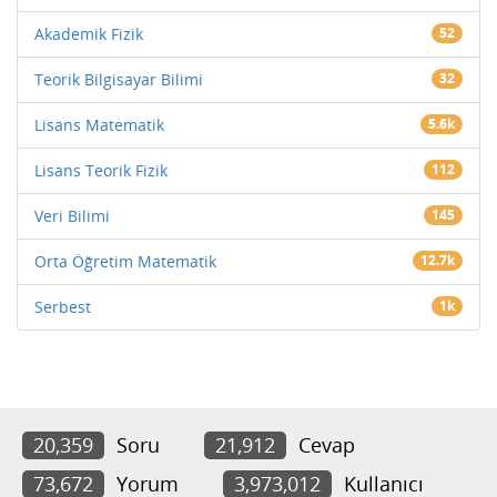
Akademik Fizik
52
Teorik Bilgisayar Bilimi
32
Lisans Matematik
5.6k
Lisans Teorik Fizik
112
Veri Bilimi
145
Orta Öğretim Matematik
12.7k
Serbest
1k
20,359
Soru
21,912
Cevap
73,672
Yorum
3,973,012
Kullanıcı