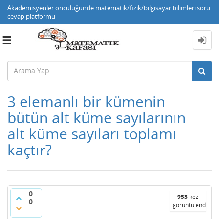
Akademisyenler öncülüğünde matematik/fizik/bilgisayar bilimleri soru
cevap platformu
Toggle
navigation
3 elemanlı bir kümenin
bütün alt küme sayılarının
alt küme sayıları toplamı
kaçtır?
0
953
kez
0
görüntülendi