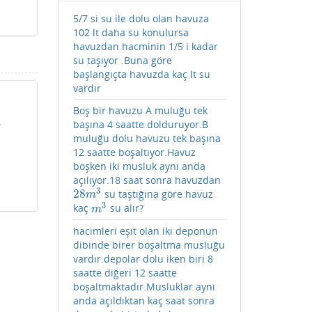
5/7 si su ile dolu olan havuza
102 lt daha su konulursa
havuzdan hacminin 1/5 i kadar
su taşıyor .Buna göre
başlangıçta havuzda kaç lt su
vardır
Boş bir havuzu A muluğu tek
.
başına 4 saatte dolduruyor.B
muluğu dolu havuzu tek başına
12 saatte boşaltıyor.Havuz
boşken iki musluk aynı anda
açılıyor.18 saat sonra havuzdan
3
28
su taştığına göre havuz
28
m
3
m
3
kaç
su alır?
m
3
m
hacimleri eşit olan iki deponun
dibinde birer boşaltma musluğu
vardır.depolar dolu iken biri 8
saatte diğeri 12 saatte
boşaltmaktadır.Musluklar aynı
anda açıldıktan kaç saat sonra