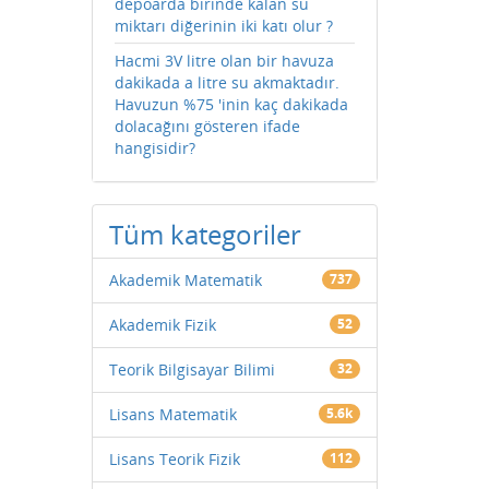
depoarda birinde kalan su
miktarı diğerinin iki katı olur ?
Hacmi 3V litre olan bir havuza
dakikada a litre su akmaktadır.
Havuzun %75 'inin kaç dakikada
dolacağını gösteren ifade
hangisidir?
Tüm kategoriler
Akademik Matematik
737
Akademik Fizik
52
Teorik Bilgisayar Bilimi
32
Lisans Matematik
5.6k
Lisans Teorik Fizik
112