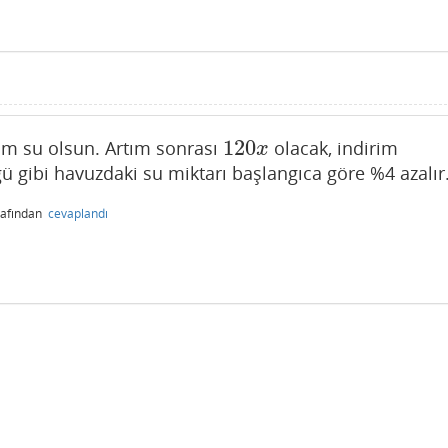
120
im su olsun. Artım sonrası
olacak, indirim
120
x
x
ü gibi havuzdaki su miktarı başlangıca göre %4 azalır
rafından
cevaplandı