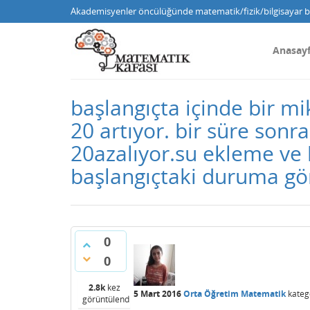
Akademisyenler öncülüğünde matematik/fizik/bilgisayar bi
Anasay
başlangıçta içinde bir m
20 artıyor. bir süre son
20azalıyor.su ekleme ve
başlangıçtaki duruma gör
0
0
2.8k
kez
5 Mart 2016
Orta Öğretim Matematik
kateg
görüntülendi