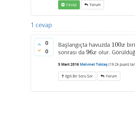
Cevap
Yorum
1
cevap
0
100
Başlangıçta havuzda
bir
100
x
x
0
96
sonrası da
olur. Görüldüğ
96
x
x
5 Mart 2016
Mehmet Toktaş
(
19.2k
puan)
ta
Ilgili Bir Soru Sor
Yorum