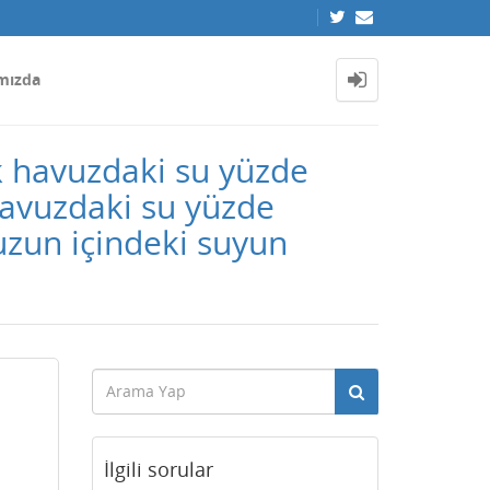
mızda
k havuzdaki su yüzde
 havuzdaki su yüzde
zun içindeki suyun
İlgili sorular