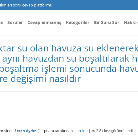
limleri soru cevap platformu
fa
Sorular
Cevaplanmamış
Kategoriler
Bir Soru Sor
Hakkı
iktar su olan havuza su eklenere
ra aynı havuzdan su boşaltılarak
 boşaltma işlemi sonucunda havu
e değişimi nasıldır
orisinde
Seren Aydın
(
11
puan)
tarafından
soruldu
|
2.8k
kez görüntülendi