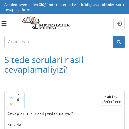
Akademisyenler öncülüğünde matematik/fizik/bilgisayar bilimleri soru
cevap platformu
Toggle
navigation
Sitede sorulari nasil
cevaplamaliyiz?
2
2.4k
kez
0
görüntülendi
Cevaplarimizi nasil paylasmaliyiz?
Mesela: