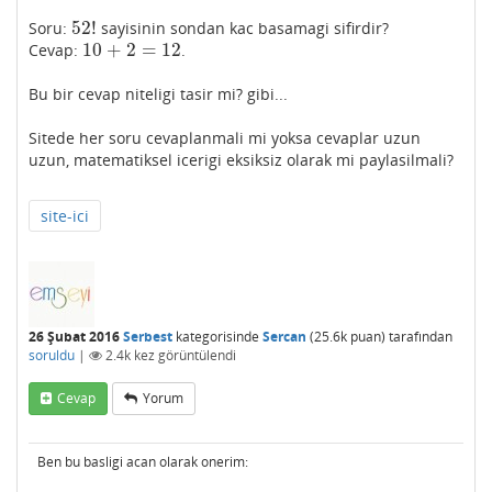
52
!
Soru:
sayisinin sondan kac basamagi sifirdir?
52
!
10
+
2
=
12
Cevap:
.
10
+
2
=
12
Bu bir cevap niteligi tasir mi? gibi...
Sitede her soru cevaplanmali mi yoksa cevaplar uzun
uzun, matematiksel icerigi eksiksiz olarak mi paylasilmali?
site-ici
26 Şubat 2016
Serbest
kategorisinde
Sercan
(
25.6k
puan)
tarafından
soruldu
|
2.4k
kez görüntülendi
Cevap
Yorum
Ben bu basligi acan olarak onerim: