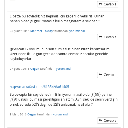
Cevapla
Elbette bu söylediğiniz hepimiz için geçerli diyebiliriz. Orhan
babanın dediği gibi: "hatasız kul olmaz,hatamla sev beni"...
26 Şubat 2016
Mehmet Toktaş
tarafından
yorumlandı
Cevapla
@Sercan ilk yorumunun son cumlesi icin ben biraz karamsarim.
Uzerinden iki uc gun gectikten sonra cevapsiz sorular genelde
kayboluyorlar.
27 Şubat 2016
Ozgur
tarafından
yorumlandı
Cevapla
http://matkafasi.com/61354/#a61405
Su cevapta bir sey denedim. Bilmiyorum nasil oldu.
(
99
)
yerine
f
(
99
)
f
(
9
)
'u nasil bulmasi gerektigini anlattim. Ayni sekilde senin verdigin
f
(
9
)
f
ornek soruda
52
!
'i degil de
12
!
'i anlatmak nasil olur?
52
!
12
!
3 Mart 2016
Ozgur
tarafından
yorumlandı
Cevapla