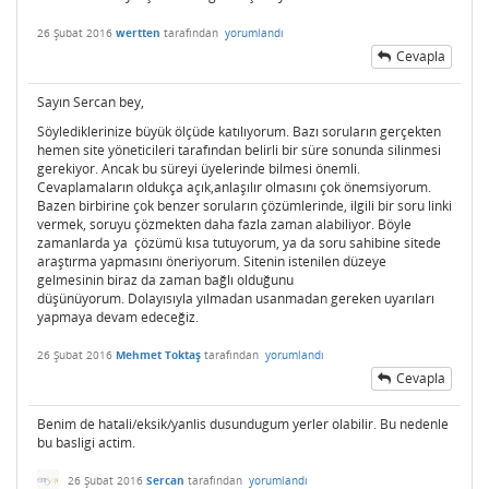
26 Şubat 2016
wertten
tarafından
yorumlandı
Cevapla
Sayın Sercan bey,
Söylediklerinize büyük ölçüde katılıyorum. Bazı soruların gerçekten
hemen site yöneticileri tarafından belirli bir süre sonunda silinmesi
gerekiyor. Ancak bu süreyi üyelerinde bilmesi önemli.
Cevaplamaların oldukça açık,anlaşılır olmasını çok önemsiyorum.
Bazen birbirine çok benzer soruların çözümlerinde, ilgili bir soru linki
vermek, soruyu çözmekten daha fazla zaman alabiliyor. Böyle
zamanlarda ya çözümü kısa tutuyorum, ya da soru sahibine sitede
araştırma yapmasını öneriyorum. Sitenin istenilen düzeye
gelmesinin biraz da zaman bağlı olduğunu
düşünüyorum. Dolayısıyla yılmadan usanmadan gereken uyarıları
yapmaya devam edeceğiz.
26 Şubat 2016
Mehmet Toktaş
tarafından
yorumlandı
Cevapla
Benim de hatali/eksik/yanlis dusundugum yerler olabilir. Bu nedenle
bu basligi actim.
26 Şubat 2016
Sercan
tarafından
yorumlandı