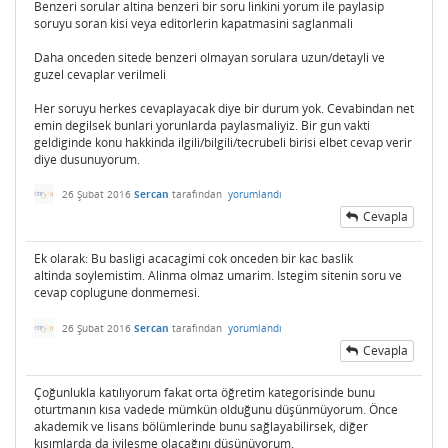
Benzeri sorular altina benzeri bir soru linkini yorum ile paylasip
soruyu soran kisi veya editorlerin kapatmasini saglanmali
Daha onceden sitede benzeri olmayan sorulara uzun/detayli ve
guzel cevaplar verilmeli
Her soruyu herkes cevaplayacak diye bir durum yok. Cevabindan net
emin degilsek bunlari yorunlarda paylasmaliyiz. Bir gun vakti
geldiginde konu hakkinda ilgili/bilgili/tecrubeli birisi elbet cevap verir
diye dusunuyorum.
26 Şubat 2016
Sercan
tarafından
yorumlandı
Cevapla
Ek olarak: Bu basligi acacagimi cok onceden bir kac baslik
altinda soylemistim. Alinma olmaz umarim. Istegim sitenin soru ve
cevap coplugune donmemesi.
26 Şubat 2016
Sercan
tarafından
yorumlandı
Cevapla
Çoğunlukla katılıyorum fakat orta öğretim kategorisinde bunu
oturtmanın kısa vadede mümkün olduğunu düşünmüyorum. Önce
akademik ve lisans bölümlerinde bunu sağlayabilirsek, diğer
kısımlarda da iyileşme olacağını düşünüyorum.