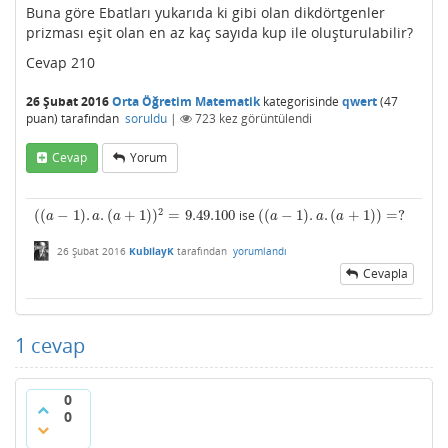
Buna göre Ebatları yukarıda ki gibi olan dikdörtgenler
prizması eşit olan en az kaç sayıda kup ile oluşturulabilir?
Cevap 210
26 Şubat 2016
Orta Öğretim Matematik
kategorisinde
qwert
(
47
puan)
tarafından
soruldu
|
723
kez görüntülendi
Cevap
Yorum
2
(
(
−
1
)
.
.
(
+
1
)
)
=
9.49.100
ise
(
(
−
1
)
.
.
(
+
1
)
)
=
?
(
(
a
−
1
)
.
a
.
(
a
+
1
)
)
2
=
9.49.100
(
(
a
−
1
)
.
a
.
(
a
+
1
)
)
=
?
a
a
a
a
a
a
26 Şubat 2016
KubilayK
tarafından
yorumlandı
Cevapla
1
cevap
0
0