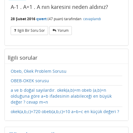
A-1 . A+1 . A nın karesini neden aldınız?
28 Şubat 2016
qwert
(
47
puan)
tarafından
cevaplandı
Ilgili Bir Soru Sor
Yorum
İlgili sorular
Obeb, Okek Problem Sorusu
OBEB-OKEK sorusu
a ve b doğal sayılardır. okek(a,b)=m obeb (a,b)=n
olduğuna göre a+b ifadesinin alabileceği en büyük
değer ? cevap m+n
okek(a,b,c)=720 obeb(a,b,c)=10 a+b+c en küçük değeri ?