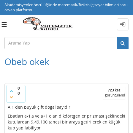
Akademisyenler öncülüğünde matematik/fizik/bilgisayar bilimleri soru
cevap platformu
Toggle
navigation
Obeb okek
0
723
kez
0
görüntülendi
A 1 den büyük çift doğal sayıdır
Ebatları a-1,a ve a+1 olan dikdörtgenler prizması şeklindeki
kutulardan 9.49.100 tanesi bir araya getirilerek en küçük
kup yapılabiliyor