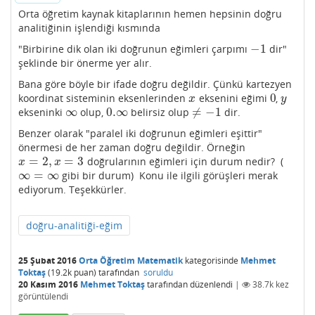
Orta öğretim kaynak kitaplarının hemen hepsinin doğru
analitiğinin işlendiği kısmında
−
1
"Birbirine dik olan iki doğrunun eğimleri çarpımı
dir"
−
1
şeklinde bir önerme yer alır.
Bana göre böyle bir ifade doğru değildir. Çünkü kartezyen
0
koordinat sisteminin eksenlerinden
eksenini eğimi
,
x
0
y
x
y
∞
0.
∞
≠
−
1
ekseninki
olup,
belirsiz olup
dir.
∞
0.
∞
≠
−
1
Benzer olarak "paralel iki doğrunun eğimleri eşittir"
önermesi de her zaman doğru değildir. Örneğin
=
2
,
=
3
doğrularının eğimleri için durum nedir? (
x
=
2
,
x
=
3
x
x
∞
=
∞
gibi bir durum) Konu ile ilgili görüşleri merak
∞
=
∞
ediyorum. Teşekkürler.
doğru-analitiği-eğim
25 Şubat 2016
Orta Öğretim Matematik
kategorisinde
Mehmet
Toktaş
(
19.2k
puan)
tarafından
soruldu
20 Kasım 2016
Mehmet Toktaş
tarafından
düzenlendi
|
38.7k
kez
görüntülendi