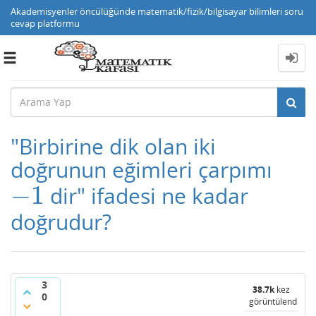
Akademisyenler öncülüğünde matematik/fizik/bilgisayar bilimleri soru
cevap platformu
Toggle
navigation
"Birbirine dik olan iki
doğrunun eğimleri çarpımı
−
1
dir" ifadesi ne kadar
−
1
doğrudur?
3
38.7k
kez
0
görüntülendi