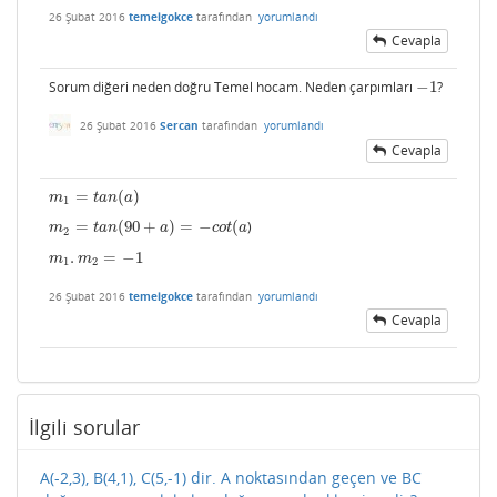
26 Şubat 2016
temelgokce
tarafından
yorumlandı
Cevapla
Sorum diğeri neden doğru Temel hocam. Neden çarpımları
−
1
?
−
1
26 Şubat 2016
Sercan
tarafından
yorumlandı
Cevapla
=
(
)
m
1
=
t
a
n
(
a
)
m
t
a
n
a
1
=
(
90
+
)
=
−
(
)
m
2
=
t
a
n
(
90
+
a
)
=
−
c
o
t
(
a
m
t
a
n
a
c
o
t
a
2
.
=
−
1
m
1
.
m
2
=
−
1
m
m
1
2
26 Şubat 2016
temelgokce
tarafından
yorumlandı
Cevapla
İlgili sorular
A(-2,3), B(4,1), C(5,-1) dir. A noktasından geçen ve BC