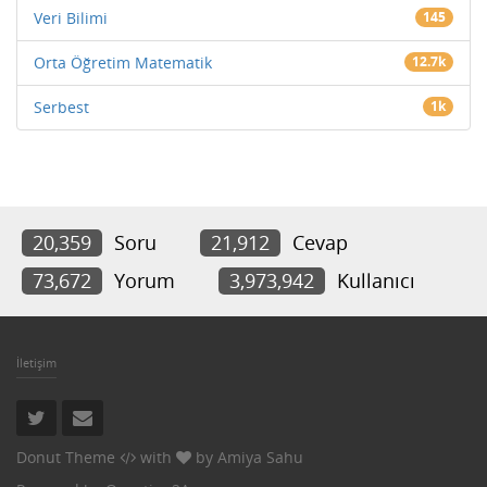
Veri Bilimi
145
Orta Öğretim Matematik
12.7k
Serbest
1k
20,359
Soru
21,912
Cevap
73,672
Yorum
3,973,942
Kullanıcı
İletişim
Donut Theme
with
by
Amiya Sahu