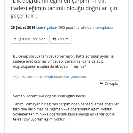
"Dik doğruların eğimleri çarpımı -1'dir."
ifadesi eğimin tanımlı olduğu doğrular için
geçerlidir...
25 Şubat 2016
temelgokce
(
935
puan)
tarafından
cevaplandı
Ilgili Bir Soru Sor
Yorum
Bu cevap soruya tam cevap vermiyor, hatta sorunun aynisina
sadece evet katilmis bir cevap. Cevabinizi daha da acip,
dogrulugunun ispatini da ekleyebilir misiniz?
26 Şubat 2016
Sercan
tarafından
yorumlandı
Cevapla
Sercan Hocam x=a dogrusunun egimi nedir?
Tanimli olmayan bir egimin çarpimindan bahsedilemez dogrular
birbirine dik olmasina rağmen x=a dogrusunun egimi yoktur.
Söylenen tanimin x=a dogrusunu kapsamadığı aşikardır çünkü
tekrar soyluyorum egimi yoktur.