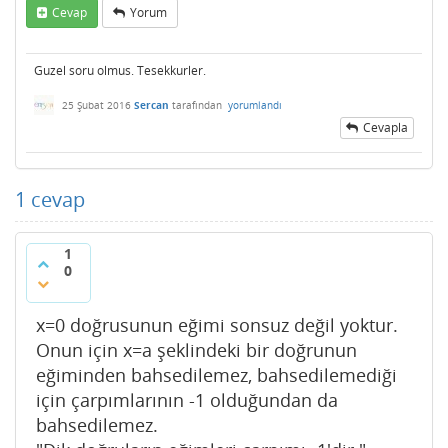
Cevap
Yorum
Guzel soru olmus. Tesekkurler.
25 Şubat 2016
Sercan
tarafından
yorumlandı
Cevapla
1
cevap
1
0
x=0 doğrusunun eğimi sonsuz değil yoktur.
Onun için x=a şeklindeki bir doğrunun
eğiminden bahsedilemez, bahsedilemediği
için çarpımlarının -1 olduğundan da
bahsedilemez.