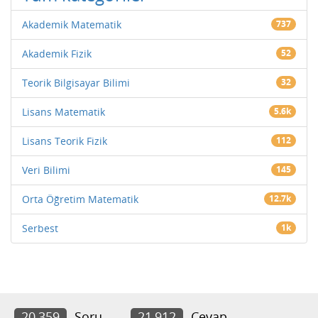
Akademik Matematik
737
Akademik Fizik
52
Teorik Bilgisayar Bilimi
32
Lisans Matematik
5.6k
Lisans Teorik Fizik
112
Veri Bilimi
145
Orta Öğretim Matematik
12.7k
Serbest
1k
20,359
Soru
21,912
Cevap