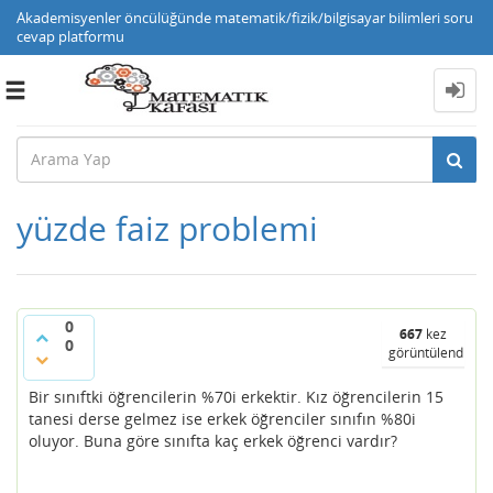
Akademisyenler öncülüğünde matematik/fizik/bilgisayar bilimleri soru
cevap platformu
Toggle
navigation
yüzde faiz problemi
0
667
kez
0
görüntülendi
Bir sınıftki öğrencilerin %70i erkektir. Kız öğrencilerin 15
tanesi derse gelmez ise erkek öğrenciler sınıfın %80i
oluyor. Buna göre sınıfta kaç erkek öğrenci vardır?