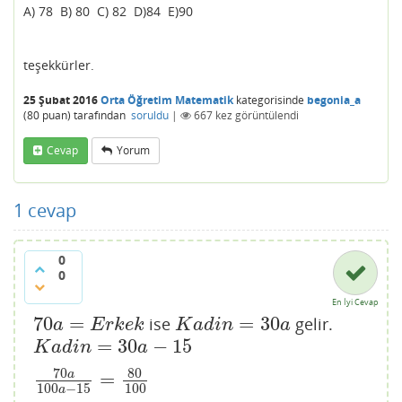
A) 78 B) 80 C) 82 D)84 E)90
teşekkürler.
25 Şubat 2016
Orta Öğretim Matematik
kategorisinde
begonia_a
(
80
puan)
tarafından
soruldu
|
667
kez görüntülendi
Cevap
Yorum
1
cevap
0
0
En İyi Cevap
70
=
=
30
ise
gelir.
70
a
=
E
r
k
e
k
K
a
d
i
n
=
30
a
a
E
r
k
e
k
K
a
d
i
n
a
=
30
−
15
K
a
d
i
n
=
30
a
−
15
K
a
d
i
n
a
70
80
a
=
70
a
100
a
−
15
=
80
100
100
−
15
100
a