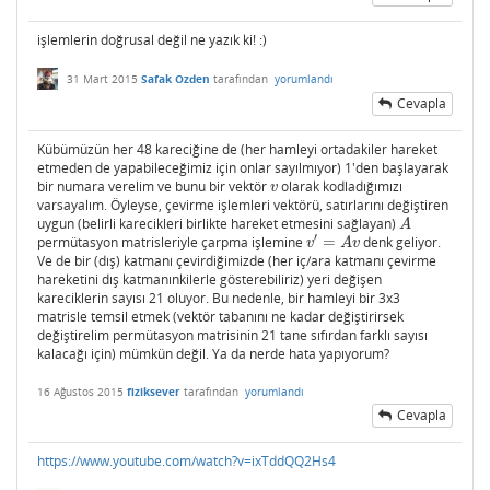
işlemlerin doğrusal değil ne yazık ki! :)
31 Mart 2015
Safak Ozden
tarafından
yorumlandı
Cevapla
Kübümüzün her 48 kareciğine de (her hamleyi ortadakiler hareket
etmeden de yapabileceğimiz için onlar sayılmıyor) 1'den başlayarak
bir numara verelim ve bunu bir vektör
olarak kodladığımızı
v
v
varsayalım. Öyleyse, çevirme işlemleri vektörü, satırlarını değiştiren
uygun (belirli karecikleri birlikte hareket etmesini sağlayan)
A
A
′
permütasyon matrisleriyle çarpma işlemine
=
denk geliyor.
v
′
=
A
v
v
A
v
Ve de bir (dış) katmanı çevirdiğimizde (her iç/ara katmanı çevirme
hareketini dış katmanınkilerle gösterebiliriz) yeri değişen
kareciklerin sayısı 21 oluyor. Bu nedenle, bir hamleyi bir 3x3
matrisle temsil etmek (vektör tabanını ne kadar değiştirirsek
değiştirelim permütasyon matrisinin 21 tane sıfırdan farklı sayısı
kalacağı için) mümkün değil. Ya da nerde hata yapıyorum?
16 Ağustos 2015
fiziksever
tarafından
yorumlandı
Cevapla
https://www.youtube.com/watch?v=ixTddQQ2Hs4