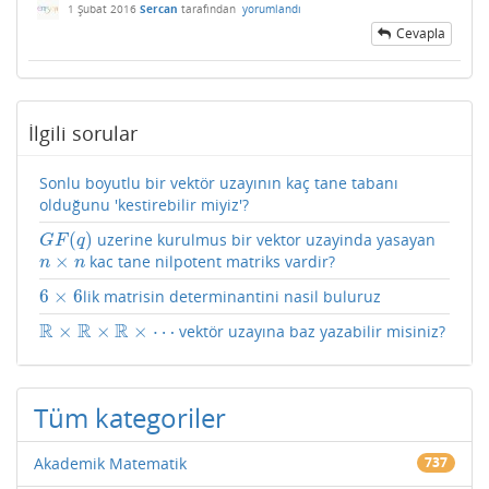
1 Şubat 2016
Sercan
tarafından
yorumlandı
Cevapla
İlgili sorular
Sonlu boyutlu bir vektör uzayının kaç tane tabanı
olduğunu 'kestirebilir miyiz'?
(
)
uzerine kurulmus bir vektor uzayinda yasayan
G
F
(
q
)
G
F
q
×
kac tane nilpotent matriks vardir?
n
×
n
n
n
6
×
6
lik matrisin determinantini nasil buluruz
6
×
6
R
R
R
×
×
×
⋯
vektör uzayına baz yazabilir misiniz?
R
×
R
×
R
×
⋯
Tüm kategoriler
Akademik Matematik
737