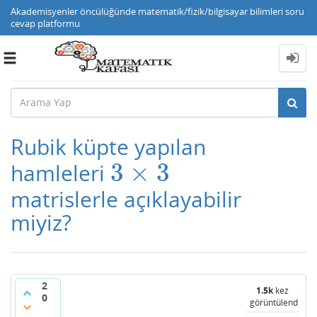
Akademisyenler öncülüğünde matematik/fizik/bilgisayar bilimleri soru
cevap platformu
Toggle
navigation
Rubik küpte yapılan
3
×
3
hamleleri
3
×
3
matrislerle açıklayabilir
miyiz?
2
1.5k
kez
0
görüntülendi