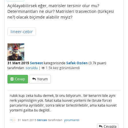
Açıklayabilirsek eğer, matrisler tersinir olur mu?
Determinantları ne olur? Matrisleri trasvection (türkçesi
ne?) olacak biçimde alabilir miyiz?
lineer-cebir
31 Mart 2015
Serbest
kategorisinde
Safak Ozden
(
3.7k
puan)
tarafından
soruldu
|
1.5k
kez görüntülendi
Cevap
Yorum
rubik kup: zeka kubu demek, bi onu biliyorum.. bir kenarini bile ayni
renk yapmisligim yok. fakat kaba kuvvet yontemi ile (brute force)
parcalarina ayrilabilir, sonra tekrar birlestirilebilir, ama kaba kuvvet
yontemi galiba bu degildi..
31 Mart 2015
Sercan
tarafından
yorumlandı
Cevapla