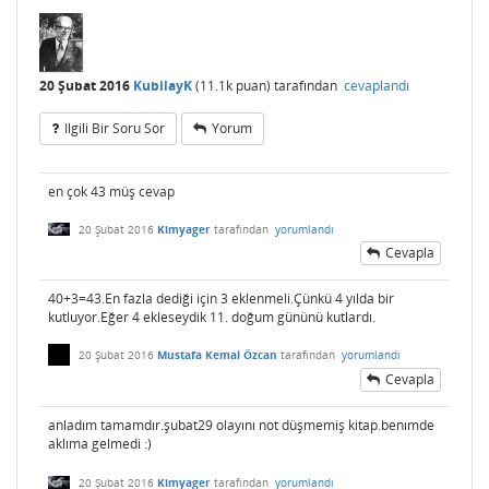
20 Şubat 2016
KubilayK
(
11.1k
puan)
tarafından
cevaplandı
Ilgili Bir Soru Sor
Yorum
en çok 43 müş cevap
20 Şubat 2016
Kimyager
tarafından
yorumlandı
Cevapla
40+3=43.En fazla dediği için 3 eklenmeli.Çünkü 4 yılda bir
kutluyor.Eğer 4 ekleseydik 11. doğum gününü kutlardı.
20 Şubat 2016
Mustafa Kemal Özcan
tarafından
yorumlandı
Cevapla
anladım tamamdır.şubat29 olayını not düşmemiş kitap.benımde
aklıma gelmedi :)
20 Şubat 2016
Kimyager
tarafından
yorumlandı