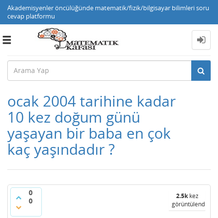
Akademisyenler öncülüğünde matematik/fizik/bilgisayar bilimleri soru
cevap platformu
Toggle
navigation
ocak 2004 tarihine kadar
10 kez doğum günü
yaşayan bir baba en çok
kaç yaşındadır ?
0
2.5k
kez
0
görüntülendi