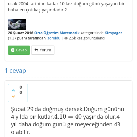
ocak 2004 tarihine kadar 10 kez doğum günü yaşayan bir
baba en çok kaç yaşındadır ?
20 Şubat 2016
Orta Öğretim Matematik
kategorisinde
Kimyager
(
1.3k
puan)
tarafından
soruldu
|
2.5k
kez görüntülendi
Cevap
Yorum
1
cevap
0
0
Şubat 29'da doğmuş dersek.Doğum gününü
4.10
=
40
4 yılda bir kutlar.
yaşında olur.4
4.10
=
40
yıl daha doğum günü gelmeyeceğinden 43
olabilir.