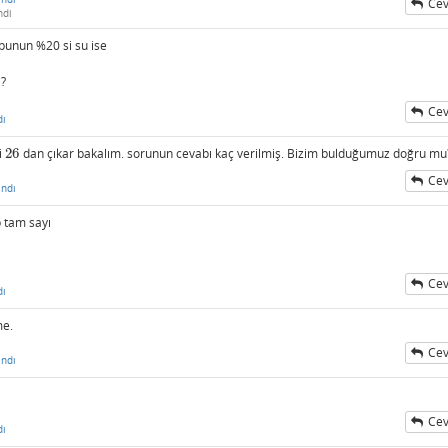
Cev
ndi
 bunun %20 si su ise
 ?
Cev
dı
i
26
dan çıkar bakalım. sorunun cevabı kaç verilmiş. Bizim bulduğumuz doğru mu
26
Cev
ndı
p tam sayı
Cev
dı
me.
Cev
ndı
Cev
dı