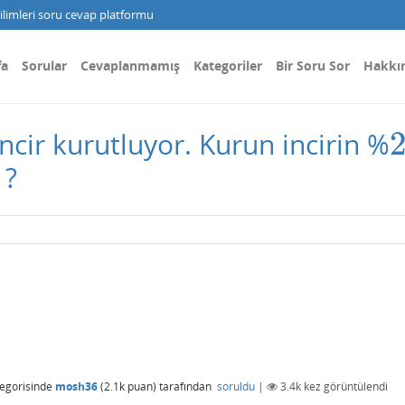
limleri soru cevap platformu
fa
Sorular
Cevaplanmamış
Kategoriler
Bir Soru Sor
Hakkı
ncir kurutluyor. Kurun incirin %
2
 ?
egorisinde
mosh36
(
2.1k
puan)
tarafından
soruldu
|
3.4k
kez görüntülendi