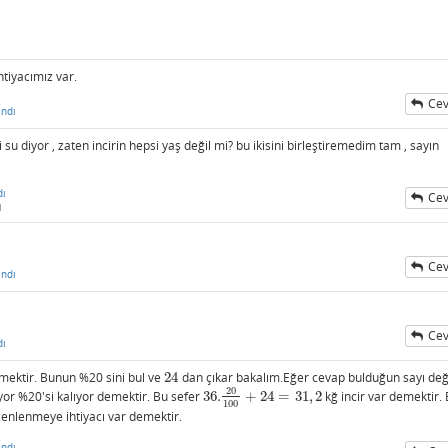
htiyacımız var.
Cev
ndı
 su diyor , zaten incirin hepsi yaş değil mi? bu ikisini birleştiremedim tam , sayın
dı
Cev
i
Cev
ndı
Cev
dı
emektir. Bunun %20 sini bul ve
24
dan çıkar bakalım.Eğer cevap bulduğun sayı değ
24
20
ıyor %20'si kalıyor demektir. Bu sefer
36.
+
24
=
31
,
2
kğ incir var demektir.
36.
20
100
+
24
=
31
,
2
100
zenlenmeye ihtiyacı var demektir.
ndı