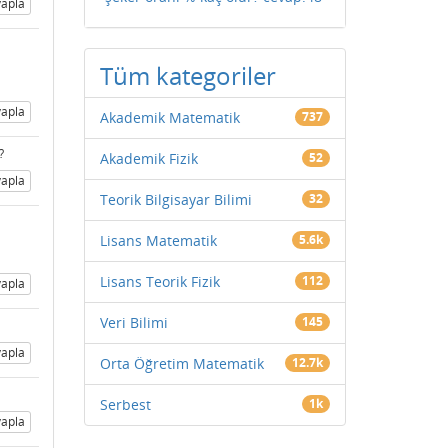
apla
Tüm kategoriler
apla
Akademik Matematik
737
?
Akademik Fizik
52
apla
Teorik Bilgisayar Bilimi
32
Lisans Matematik
5.6k
Lisans Teorik Fizik
112
apla
Veri Bilimi
145
apla
Orta Öğretim Matematik
12.7k
Serbest
1k
apla