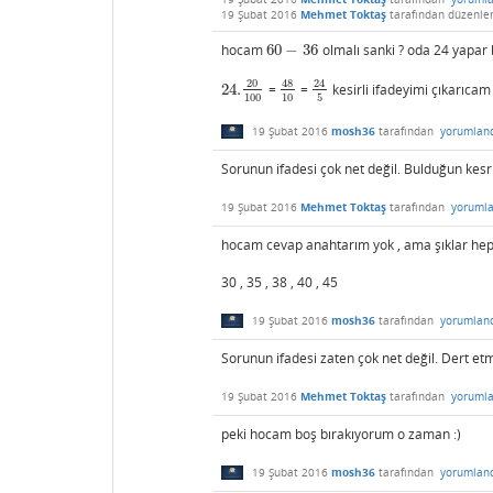
19 Şubat 2016
Mehmet Toktaş
tarafından
düzenle
hocam
60
−
36
olmalı sanki ? oda 24 yapar
60
−
36
20
48
24
24.
=
=
kesirli ifadeyimi çıkarıcam
24.
20
100
48
10
24
5
100
10
5
19 Şubat 2016
mosh36
tarafından
yorumlan
Sorunun ifadesi çok net değil. Bulduğun kesr
19 Şubat 2016
Mehmet Toktaş
tarafından
yorumla
hocam cevap anahtarım yok , ama şıklar he
30 , 35 , 38 , 40 , 45
19 Şubat 2016
mosh36
tarafından
yorumlan
Sorunun ifadesi zaten çok net değil. Dert et
19 Şubat 2016
Mehmet Toktaş
tarafından
yorumla
peki hocam boş bırakıyorum o zaman :)
19 Şubat 2016
mosh36
tarafından
yorumlan