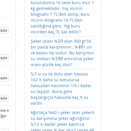
kurutulunca 16 tane kuru incir 1
kg gelmektedir. Yaş incirin
kilogramı 7 TL'den alınıp, kuru
incirin kilogramı 16 TL'den
satıldığına göre, 1kg kuru
apla
incirden kaç TL kar edilir?
10
Şeker oranı %
olan 300 gr'lık
10
40
bir pasta karışımının , %
'ı un
40
ve kalanı da sudur. Bu karışımın
apla
100
su miktarı %
artırılırsa şeker
100
oranı yüzde kaç olur?
5/7 si su ile dolu olan havuza
apla
102 lt daha su konulursa
havuzdan hacminin 1/5 i kadar
su taşıyor .Buna göre
başlangıçta havuzda kaç lt su
apla
vardır
ilse o
Ağırlıkça %60 ı şeker olan şekerli
 Eğer
su karışımına şeker ağırlığının
5/12 si kadar şeker katılırsa
şeker oranı % kaç olur? cevap:48