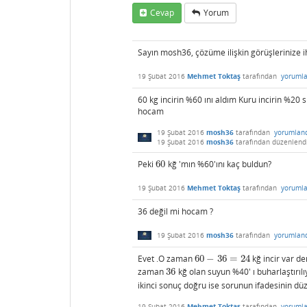
Cevap
Yorum
Sayın mosh36, çözüme ilişkin görüşlerinize i
19 Şubat 2016
Mehmet Toktaş
tarafından
yorumla
60 kg incirin %60 ını aldım Kuru incirin %20 si
hocam
19 Şubat 2016
mosh36
tarafından
yorumlan
19 Şubat 2016
mosh36
tarafından
düzenlend
Peki
60
kğ 'mın %60'ını kaç buldun?
60
19 Şubat 2016
Mehmet Toktaş
tarafından
yorumla
36 değil mi hocam ?
19 Şubat 2016
mosh36
tarafından
yorumlan
Evet .O zaman
60
−
36
=
24
kğ incir var d
60
−
36
=
24
zaman
36
kğ olan suyun %40' ı buharlaştırıl
36
ikinci sonuç doğru ise sorunun ifadesinin dü
19 Şubat 2016
Mehmet Toktaş
tarafından
yorumla