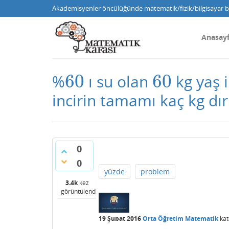
Akademisyenler öncülüğünde matematik/fizik/bilgisayar bi
Anasay
60
60
%
ı su olan
kg yaş i
60
60
incirin tamamı kaç kg dır
0
0
yüzde
problem
3.4k
kez
görüntülendi
19 Şubat 2016
Orta Öğretim Matematik
kat