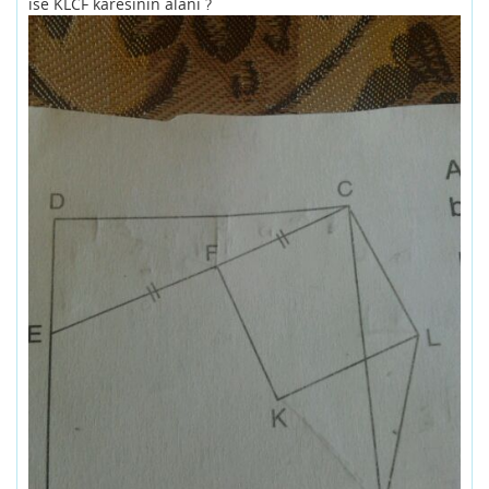
ise KLCF karesinin alani ?