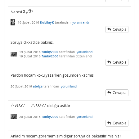
–
√
Neresi
3
2
?
3
2
19 Şubat 2016
KubilayK
tarafından
yorumlandı
Cevapla
Soruya dikkatlice bakınız.
19 Şubat 2016
funky2000
tarafından
yorumlandı
19 Şubat 2016
funky2000
tarafından
düzenlendi
Cevapla
Pardon hocam koku yazarken gozumden kacmis
20 Şubat 2016
atolga
tarafından
yorumlandı
Cevapla
△
≡
△
olduğu aşikâr.
△
B
L
C
≡
△
D
F
C
B
L
C
D
F
C
20 Şubat 2016
funky2000
tarafından
yorumlandı
Cevapla
Anladim hocam gorememisim diger soruya da bakabilir misiniz?