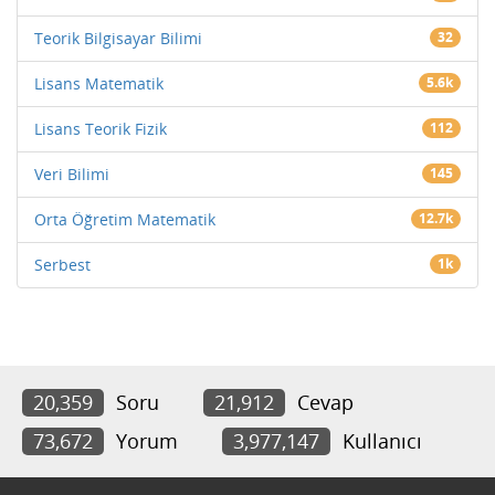
Teorik Bilgisayar Bilimi
32
Lisans Matematik
5.6k
Lisans Teorik Fizik
112
Veri Bilimi
145
Orta Öğretim Matematik
12.7k
Serbest
1k
20,359
Soru
21,912
Cevap
73,672
Yorum
3,977,147
Kullanıcı