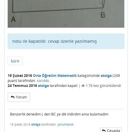
notu ile kapatıldı:
cevap özenle yazılmamış
kare
19 Şubat 2016
Orta Öğretim Matematik
kategorisinde
atolga
(
249
puan)
tarafından
soruldu
24 Temmuz 2016
atolga
tarafından
kapalı
|
1.7k
kez görüntülendi
Yorum
Benzerlik denedim L den BC ye dik indirdim ama bulamadim
19 Şubat 2016
atolga
tarafından
yorumlandı
Cevapla