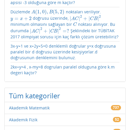
apsisi -3 olduğuna göre m kaçtır?
(
1
,
0
)
,
(
5
,
2
)
Düzlemde
noktaları veriliyor.
A
(
1
,
0
)
,
B
(
5
,
2
)
A
B
2
2
=
+
2
|
|
+
|
|
doğrusu üzerinde,
y
=
x
+
2
|
A
C
|
2
+
|
C
B
|
2
y
x
A
C
C
B
minimum olmasını sağlayan bir
noktası alınıyor. Bu
C
C
2
2
|
|
+
|
|
=
?
durumda
Şeklindeki bir TÜBİTAK
|
A
C
|
2
+
|
C
B
|
2
=
?
A
C
C
B
2017 olimpiyat sorusu için kaç farklı çözüm üretebiliriz?
3x-y+1 ve x+2y+5=0 denklemli doğrular y=x doğrusuna
paralel bir d doğrusu üzerinde kesişiyorlar.d
doğrusunun denklemini bulunuz.
2kx+y=4 , x-my=8 dogruları paralel olduguna göre k.m
degeri kaçtır?
Tüm kategoriler
Akademik Matematik
737
Akademik Fizik
52