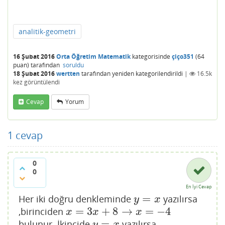
analitik-geometri
16 Şubat 2016
Orta Öğretim Matematik
kategorisinde
çiço351
(
64
puan)
tarafından
soruldu
18 Şubat 2016
wertten
tarafından
yeniden kategorilendirildi
|
16.5k
kez görüntülendi
Cevap
Yorum
1
cevap
0
0
En İyi Cevap
=
Her iki doğru denkleminde
yazılırsa
y
=
x
y
x
=
3
+
8
→
=
−
4
,birinciden
x
=
3
x
+
8
→
x
=
−
4
x
x
x
=
bulunur. İkincide
yazılırsa
y
=
x
y
x