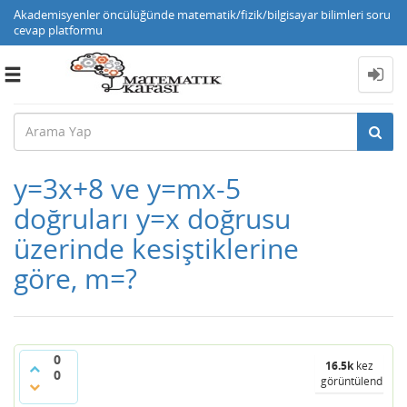
Akademisyenler öncülüğünde matematik/fizik/bilgisayar bilimleri soru
cevap platformu
Toggle
navigation
y=3x+8 ve y=mx-5
doğruları y=x doğrusu
üzerinde kesiştiklerine
göre, m=?
0
16.5k
kez
0
görüntülendi