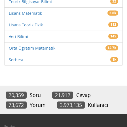
Teorik Bilgisayar Bilimi
32
Lisans Matematik
5.6k
Lisans Teorik Fizik
112
Veri Bilimi
145
Orta Öğretim Matematik
12.7k
Serbest
1k
20,359
Soru
21,912
Cevap
73,672
Yorum
3,973,135
Kullanıcı
İletişim