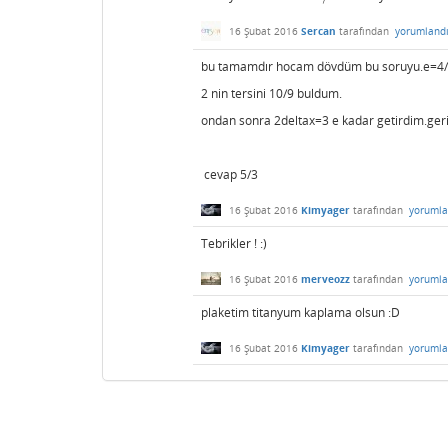
16 Şubat 2016
Sercan
tarafından
yorumland
bu tamamdır hocam dövdüm bu soruyu.e=4
2 nin tersini 10/9 buldum.
ondan sonra 2deltax=3 e kadar getirdim.geris
cevap 5/3
16 Şubat 2016
Kimyager
tarafından
yorumla
Tebrikler ! :)
16 Şubat 2016
merveozz
tarafından
yorumla
plaketim titanyum kaplama olsun :D
16 Şubat 2016
Kimyager
tarafından
yorumla