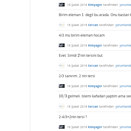
16 Şubat 2016
Kimyager
tarafından
yorumla
Birim eleman
1
degil bu arada. Onu bastan b
1
16 Şubat 2016
Sercan
tarafından
yorumland
4/3 mü birim eleman hocam
16 Şubat 2016
Kimyager
tarafından
yorumla
Evet. Simdi
2
'nin tersini bul.
2
16 Şubat 2016
Sercan
tarafından
yorumland
2/3 sanırım. 2 nin tersi
16 Şubat 2016
Kimyager
tarafından
yorumla
10
/
3
gelmeli. Islemi kafadan yaptim ama sen
10
/
3
16 Şubat 2016
Sercan
tarafından
yorumland
2-4/3=2nin tersi ?
16 Şubat 2016
Kimyager
tarafından
yorumla