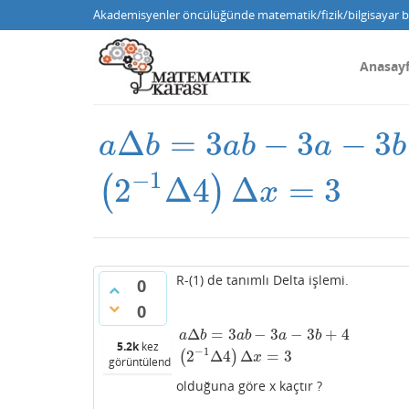
Akademisyenler öncülüğünde matematik/fizik/bilgisayar bi
Anasay
Δ
=
3
−
3
−
3
a
b
a
b
a
b
a
Δ
b
=
3
a
b
−
3
a
−
3
b
+
4
(
2
−
1
Δ
−
1
2
Δ
4
Δ
=
3
(
)
x
R-(1) de tanımlı Delta işlemi.
0
0
Δ
=
3
−
3
−
3
+
4
a
b
a
b
a
b
a
Δ
b
=
3
a
b
−
3
a
−
3
b
+
4
(
2
−
1
Δ
4
)
Δ
x
=
3
5.2k
kez
−
1
2
Δ
4
Δ
=
3
(
)
x
görüntülendi
olduğuna göre x kaçtır ?