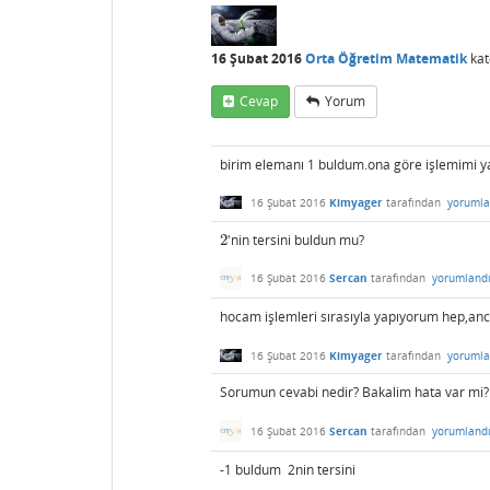
16 Şubat 2016
Orta Öğretim Matematik
kat
Cevap
Yorum
birim elemanı 1 buldum.ona göre işlemimi 
16 Şubat 2016
Kimyager
tarafından
yorumla
2
'nin tersini buldun mu?
2
16 Şubat 2016
Sercan
tarafından
yorumland
hocam işlemleri sırasıyla yapıyorum hep,anc
16 Şubat 2016
Kimyager
tarafından
yorumla
Sorumun cevabi nedir? Bakalim hata var mi
16 Şubat 2016
Sercan
tarafından
yorumland
-1 buldum 2nin tersini