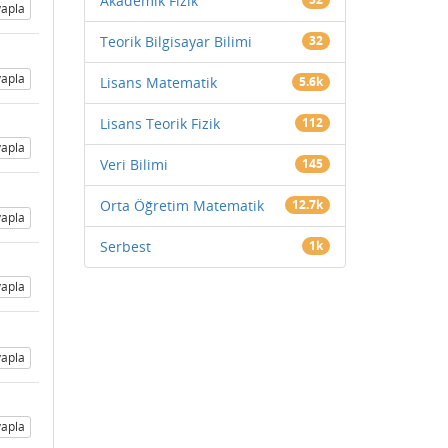
Akademik Fizik
apla
Teorik Bilgisayar Bilimi
32
apla
Lisans Matematik
5.6k
Lisans Teorik Fizik
112
apla
Veri Bilimi
145
Orta Öğretim Matematik
12.7k
apla
Serbest
1k
apla
apla
apla