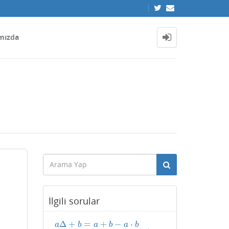
mızda
İlgili sorular
Δ
+
=
+
−
⋅
a
b
a
b
a
b