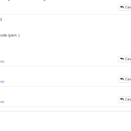
Cev
ı
/3
ide işlem :)
Cev
ndı
Cev
ndı
Cev
ndı