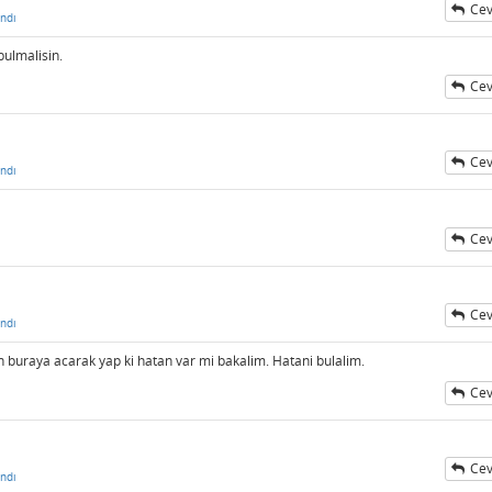
Cev
ndı
ulmalisin.
Cev
ı
Cev
ndı
Cev
ı
Cev
ndı
 buraya acarak yap ki hatan var mi bakalim. Hatani bulalim.
Cev
ı
Cev
ndı