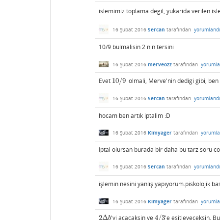
islemimiz toplama degil, yukarida verilen is
16 Şubat 2016
Sercan
tarafından
yorumland
10/9 bulmalisin 2 nin tersini
16 Şubat 2016
merveozz
tarafından
yorumla
Evet
10
/
9
olmali, Merve'nin dedigi gibi, ben
10
/
9
16 Şubat 2016
Sercan
tarafından
yorumland
hocam ben artık iptalim :D
16 Şubat 2016
Kimyager
tarafından
yorumla
Iptal olursan burada bir daha bu tarz soru c
16 Şubat 2016
Sercan
tarafından
yorumland
işlemin nesini yanlış yapıyorum.piskolojik 
16 Şubat 2016
Kimyager
tarafından
yorumla
2
Δ
'yi acacaksin ve
4
/
3
'e esitleyeceksin. B
2
Δ
b
4
/
3
b