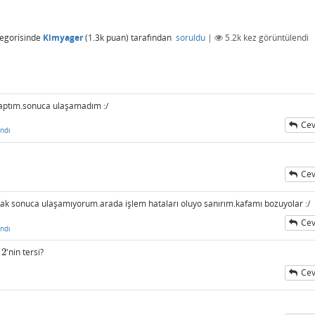
egorisinde
Kimyager
(
1.3k
puan)
tarafından
soruldu
|
5.2k
kez görüntülendi
yaptım.sonuca ulaşamadım :/
Cev
ndı
Cev
ı
ak sonuca ulaşamıyorum.arada işlem hataları oluyo sanırım.kafamı bozuyolar :/
Cev
ndı
?
2
'nin tersi?
2
Cev
ı