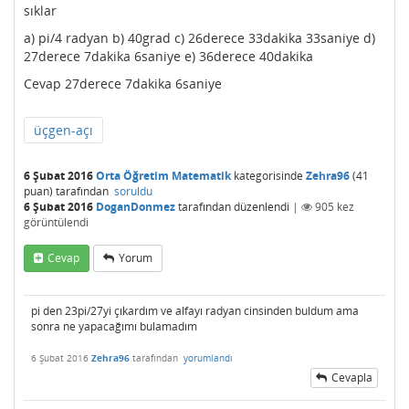
sıklar
a) pi/4 radyan b) 40grad c) 26derece 33dakika 33saniye d)
27derece 7dakika 6saniye e) 36derece 40dakika
Cevap 27derece 7dakika 6saniye
üçgen-açı
6 Şubat 2016
Orta Öğretim Matematik
kategorisinde
Zehra96
(
41
puan)
tarafından
soruldu
6 Şubat 2016
DoganDonmez
tarafından
düzenlendi
|
905
kez
görüntülendi
Cevap
Yorum
pi den 23pi/27yi çıkardım ve alfayı radyan cinsinden buldum ama
sonra ne yapacağımı bulamadım
6 Şubat 2016
Zehra96
tarafından
yorumlandı
Cevapla