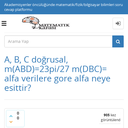
Akademisyenler öncülüğünde matematik/fizik/bilgisayar bilimleri soru
cevap platformu
Toggle
navigation
A, B, C doğrusal,
m(ABD)=23pi/27 m(DBC)=
alfa verilere gore alfa neye
esittir?
0
905
kez
0
görüntülendi