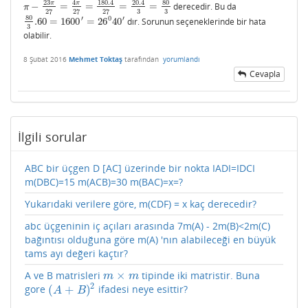
23
180.4
20.4
80
4
π
π
−
=
=
=
=
derecedir. Bu da
π
−
23
π
27
=
4
π
27
=
180.4
27
=
20.4
3
=
80
3
π
3
3
27
27
27
80
′
′
0
.60
=
1600
=
26
40
dır. Sorunun seçeneklerinde bir hata
80
3
.60
=
1600
′
=
26
0
40
′
3
olabilir.
8 Şubat 2016
Mehmet Toktaş
tarafından
yorumlandı
Cevapla
İlgili sorular
ABC bir üçgen D [AC] üzerinde bir nokta IADI=IDCI
m(DBC)=15 m(ACB)=30 m(BAC)=x=?
Yukarıdaki verilere göre, m(CDF) = x kaç derecedir?
abc üçgeninin iç açıları arasında 7m(A) - 2m(B)<2m(C)
bağıntısı olduğuna göre m(A) 'nın alabileceği en büyük
tams ayı değeri kaçtır?
×
A ve B matrisleri
tipinde iki matristir. Buna
m
×
m
m
m
2
(
+
)
gore
ifadesi neye esittir?
(
A
+
B
)
2
A
B