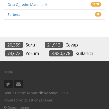
Orta Öğretim Matematik
12.7k
Serbest
1k
20,359
Soru
21,912
Cevap
73,672
Yorum
3,980,378
Kullanıcı
İletişim
Donut Theme
with
by
Amiya Sahu
Powered by
Question2Answer
Donut theme