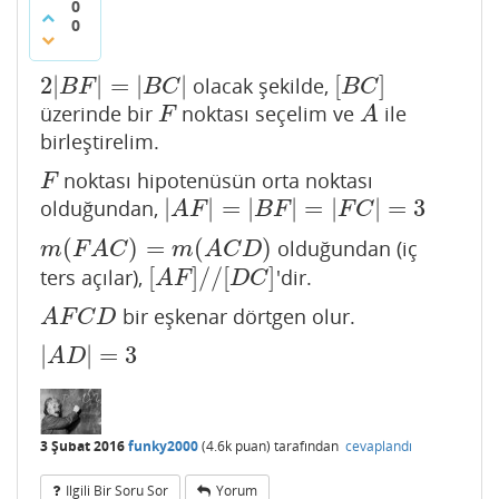
0
0
2
|
|
=
|
|
[
]
olacak şekilde,
2
|
B
F
|
=
|
B
C
|
[
B
C
]
B
F
B
C
B
C
üzerinde bir
noktası seçelim ve
ile
F
A
F
A
birleştirelim.
noktası hipotenüsün orta noktası
F
F
|
|
=
|
|
=
|
|
=
3
olduğundan,
|
A
F
|
=
|
B
F
|
=
|
F
C
|
=
3
A
F
B
F
F
C
(
)
=
(
)
olduğundan (iç
m
(
F
A
C
)
=
m
(
A
C
D
)
m
F
A
C
m
A
C
D
[
]
/
/
[
]
ters açılar),
'dir.
[
A
F
]
/
/
[
D
C
]
A
F
D
C
bir eşkenar dörtgen olur.
A
F
C
D
A
F
C
D
|
|
=
3
|
A
D
|
=
3
A
D
3 Şubat 2016
funky2000
(
4.6k
puan)
tarafından
cevaplandı
Ilgili Bir Soru Sor
Yorum