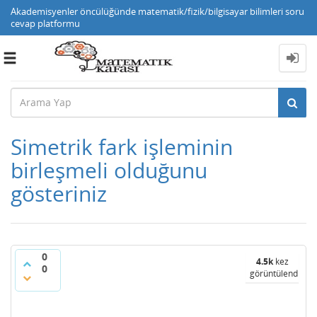
Akademisyenler öncülüğünde matematik/fizik/bilgisayar bilimleri soru
cevap platformu
Toggle
navigation
Simetrik fark işleminin
birleşmeli olduğunu
gösteriniz
0
4.5k
kez
0
görüntülendi