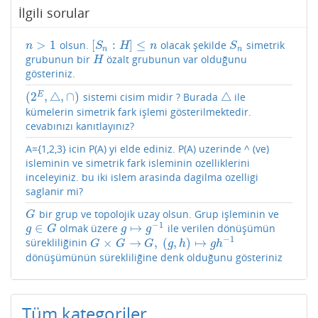
İlgili sorular
>
1
[
:
]
≤
olsun.
olacak şekilde
simetrik
n
>
1
[
S
n
:
H
]
≤
n
S
n
n
S
H
n
S
n
n
grubunun bir
özalt grubunun var olduğunu
H
H
gösteriniz.
(
2
,
△
,
∩
)
△
E
sistemi cisim midir ? Burada
ile
(
2
E
,
△
,
∩
)
△
kümelerin simetrik fark işlemi gösterilmektedir.
cevabınızı kanıtlayınız?
A={1,2,3} icin P(A) yi elde ediniz. P(A) uzerinde ^ (ve)
isleminin ve simetrik fark isleminin ozelliklerini
inceleyiniz. bu iki islem arasinda dagilma ozelligi
saglanir mi?
bir grup ve topolojik uzay olsun. Grup işleminin ve
G
G
−
1
∈
↦
olmak üzere
ile verilen dönüşümün
g
∈
G
g
↦
g
−
1
g
G
g
g
−
1
×
→
,
(
,
)
↦
sürekliliğinin
G
×
G
→
G
,
(
g
,
h
)
↦
g
h
−
1
G
G
G
g
h
g
h
dönüşümünün sürekliliğine denk olduğunu gösteriniz
Tüm kategoriler