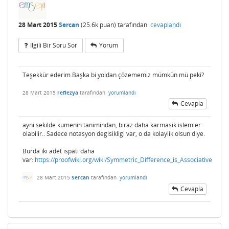
28 Mart 2015
Sercan
(
25.6k
puan)
tarafından
cevaplandı
Ilgili Bir Soru Sor
Yorum
Teşekkür ederim.Başka bi yoldan çözememiz mümkün mü peki?
28 Mart 2015
reflezya
tarafından
yorumlandı
Cevapla
ayni sekilde kumenin tanimindan, biraz daha karmasik islemler
olabilir.. Sadece notasyon degisikligi var, o da kolaylik olsun diye.
Burda iki adet ispati daha
var:
https://proofwiki.org/wiki/Symmetric_Difference_is_Associative
28 Mart 2015
Sercan
tarafından
yorumlandı
Cevapla