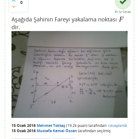
0
En İyi Cevap
Aşağıda Şahinin Fareyi yakalama noktası
F
F
dir.
15 Ocak 2016
Mehmet Toktaş
(
19.2k
puan)
tarafından
cevaplandı
15 Ocak 2016
Mustafa Kemal Özcan
tarafından
seçilmiş