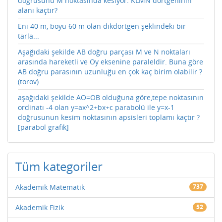
doğrusunu M noktasında kesiyor. KLMN dörtgeninin
alanı kaçtır?
Eni 40 m, boyu 60 m olan dikdörtgen şeklindeki bir
tarla...
Aşağıdaki şekilde AB doğru parçası M ve N noktaları
arasında hareketli ve Oy eksenine paraleldir. Buna göre
AB doğru parasının uzunluğu en çok kaç birim olabilir ?
(torov)
aşağıdaki şekilde AO=OB olduğuna göre,tepe noktasının
ordinatı -4 olan y=ax^2+bx+c parabolü ile y=x-1
doğrusunun kesim noktasının apsisleri toplamı kaçtır ?
[parabol grafik]
Tüm kategoriler
Akademik Matematik
737
Akademik Fizik
52