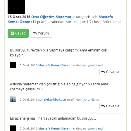
15 Ocak 2016
Orta Öğretim Matematik
kategorisinde
Mustafa
Kemal Özcan
(
1k
puan)
tarafından
soruldu
|
1.7k
kez görüntülendi
Cevap
Yorum
Bu soruyu türevden bile yapmaya çalıştım. Ama eminim çok
kolaydır.
15 Ocak 2016
Mustafa Kemal Özcan
tarafından
yorumlandı
Cevapla
Aslında matematikten çok fiziğin alanına giriyor bu soru ama
çözmeye çalışalım :)
15 Ocak 2016
sonelektrikbukucu
tarafından
yorumlandı
Cevapla
En az enerji nasıl harcayacak anlamadım bu soruyu...
15 Ocak 2016
Mustafa Kemal Özcan
tarafından
yorumlandı