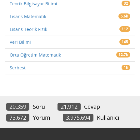
Teorik Bilgisayar Bilimi
32
Lisans Matematik
5.6k
Lisans Teorik Fizik
112
Veri Bilimi
145
Orta Öğretim Matematik
12.7k
Serbest
1k
20,359
Soru
21,912
Cevap
73,672
Yorum
3,975,694
Kullanıcı