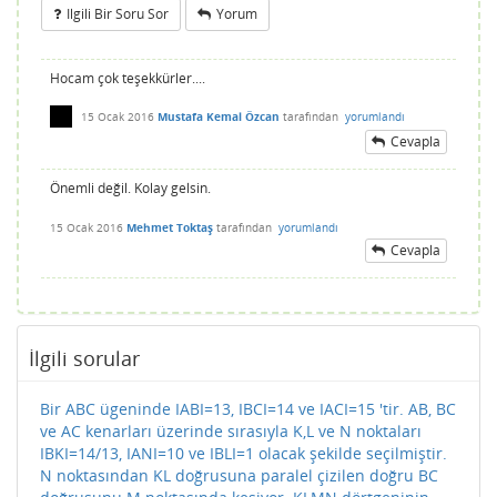
Ilgili Bir Soru Sor
Yorum
Hocam çok teşekkürler....
15 Ocak 2016
Mustafa Kemal Özcan
tarafından
yorumlandı
Cevapla
Önemli değil. Kolay gelsin.
15 Ocak 2016
Mehmet Toktaş
tarafından
yorumlandı
Cevapla
İlgili sorular
Bir ABC ügeninde IABI=13, IBCI=14 ve IACI=15 'tir. AB, BC
ve AC kenarları üzerinde sırasıyla K,L ve N noktaları
IBKI=14/13, IANI=10 ve IBLI=1 olacak şekilde seçilmiştir.
N noktasından KL doğrusuna paralel çizilen doğru BC