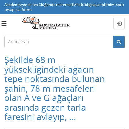
Akademisyenler öncülüğünde matematik/fizik/bilgisayar bilimleri soru
cevap platformu
Toggle
navigation
Şekilde 68 m
yüksekliğindeki ağacın
tepe noktasında bulunan
şahin, 78 m mesafeleri
olan A ve G ağaçları
arasında gezen tarla
faresini avlayıp, ...