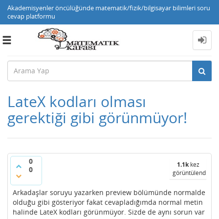
Akademisyenler öncülüğünde matematik/fizik/bilgisayar bilimleri soru
cevap platformu
Toggle
navigation
LateX kodları olması
gerektiği gibi görünmüyor!
0
1.1k
kez
0
görüntülendi
Arkadaşlar soruyu yazarken preview bölümünde normalde
olduğu gibi gösteriyor fakat cevapladığımda normal metin
halinde LateX kodları görünmüyor. Sizde de aynı sorun var