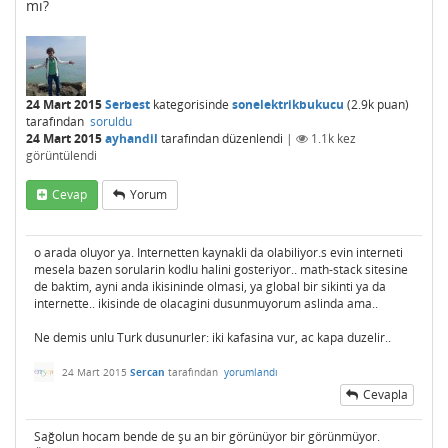
mı?
24 Mart 2015
Serbest
kategorisinde
sonelektrikbukucu
(
2.9k
puan)
tarafından
soruldu
24 Mart 2015
ayhandil
tarafından
düzenlendi
|
1.1k
kez
görüntülendi
Cevap
Yorum
o arada oluyor ya. Internetten kaynakli da olabiliyor.s evin interneti
mesela bazen sorularin kodlu halini gosteriyor.. math-stack sitesine
de baktim, ayni anda ikisininde olmasi, ya global bir sikinti ya da
internette.. ikisinde de olacagini dusunmuyorum aslinda ama..
Ne demis unlu Turk dusunurler: iki kafasina vur, ac kapa duzelir..
24 Mart 2015
Sercan
tarafından
yorumlandı
Cevapla
Sağolun hocam bende de şu an bir görünüyor bir görünmüyor.