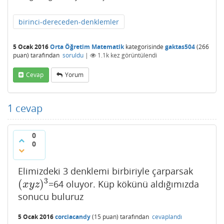
birinci-dereceden-denklemler
5 Ocak 2016
Orta Öğretim Matematik
kategorisinde
gaktas504
(
266
puan)
tarafından
soruldu
|
1.1k
kez görüntülendi
Cevap
Yorum
1
cevap
0
0
Elimizdeki 3 denklemi birbiriyle çarparsak
3
(
)
=64 oluyor. Küp kökünü aldığımızda
(
x
y
z
)
3
x
y
z
sonucu buluruz
5 Ocak 2016
corciacandy
(
15
puan)
tarafından
cevaplandı