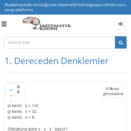
Akademisyenler öncülüğünde matematik/fizik/bilgisayar bilimleri soru
cevap platformu
Toggle
navigation
1. Dereceden Denklemler
0
1.1k
kez
0
görüntülendi
(x kare) . y = 1/4
(y kare) . z = 32
(z kare) . x = 8
Olduğuna göre x . y . z kaçtır?