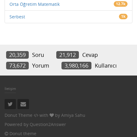
Orta Öğretim Matematik
12.7k
Serbest
1k
20,359
Soru
21,912
Cevap
73,672
Yorum
3,980,166
Kullanıcı
İletişim
Donut Theme
with
by
Amiya Sahu
Powered by
Question2Answer
Donut theme