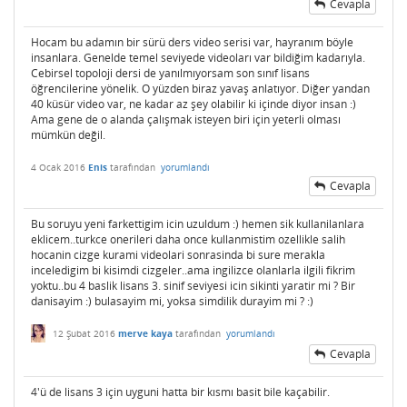
Cevapla
Hocam bu adamın bir sürü ders video serisi var, hayranım böyle
insanlara. Genelde temel seviyede videoları var bildiğim kadarıyla.
Cebirsel topoloji dersi de yanılmıyorsam son sınıf lisans
öğrencilerine yönelik. O yüzden biraz yavaş anlatıyor. Diğer yandan
40 küsür video var, ne kadar az şey olabilir ki içinde diyor insan :)
Ama gene de o alanda çalışmak isteyen biri için yeterli olması
mümkün değil.
4 Ocak 2016
Enis
tarafından
yorumlandı
Cevapla
Bu soruyu yeni farkettigim icin uzuldum :) hemen sik kullanilanlara
eklicem..turkce onerileri daha once kullanmistim ozellikle salih
hocanin cizge kurami videolari sonrasinda bi sure merakla
inceledigim bi kisimdi cizgeler..ama ingilizce olanlarla ilgili fikrim
yoktu..bu 4 baslik lisans 3. sinif seviyesi icin sikinti yaratir mi ? Bir
danisayim :) bulasayim mi, yoksa simdilik durayim mi ? :)
12 Şubat 2016
merve kaya
tarafından
yorumlandı
Cevapla
4'ü de lisans 3 için uyguni hatta bir kısmı basit bile kaçabilir.