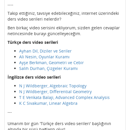
----
Takip ettiğiniz, tavsiye edebileceğiniz, internet üzerindeki
ders video serileri nelerdir?
Ben birkaç video serisini ekliyorum, sizden gelen cevaplar
netincesinde burayı güncelleyeceğim.
Türkçe ders video serileri
Ayhan Dil, Diziler ve Seriler
Ali Nesin, Oyunlar Kuramı
Ayşe Berkman, Geometri ve Cebir
Salih Durhan, Çizgeler Kuramı
İngilizce ders video serileri
N J Wildberger, Algebraic Topology
N J Wildberger, Differential Geometry
T E Venkata Balaji, Advanced Complex Analysis
K C Sivakumar, Linear Algebra
---
Umarım bir gün 'Türkçe ders video serileri' başlığının
altında bir sürü bağlantı olur!