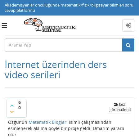
Akademisyenler öncülüğünde matematik/fizik/bilgisayar bilimleri soru
cevap platformu
Toggle
navigation
İnternet üzerinden ders
video serileri
6
2k
kez
0
görüntülendi
Özgür'ün
Matematik Blogları
isimli çalışmasından
esinlenerek aklıma böyle bir proje geldi. Umarım yararlı
olur.