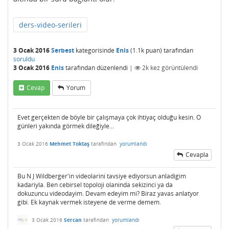
ders-video-serileri
3 Ocak 2016
Serbest
kategorisinde
Enis
(
1.1k
puan)
tarafından
soruldu
3 Ocak 2016
Enis
tarafından
düzenlendi
|
2k
kez görüntülendi
Cevap
Yorum
Evet gerçekten de böyle bir çalışmaya çok ihtiyaç olduğu kesin. O
günleri yakında görmek dileğiyle...
3 Ocak 2016
Mehmet Toktaş
tarafından
yorumlandı
Cevapla
Bu N J Wildberger'in videolarini tavsiye ediyorsun anladigim
kadariyla. Ben cebirsel topoloji olaninda sekizinci ya da
dokuzuncu videodayim. Devam edeyim mi? Biraz yavas anlatyor
gibi. Ek kaynak vermek isteyene de verme demem.
3 Ocak 2016
Sercan
tarafından
yorumlandı