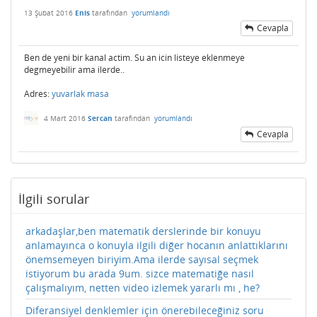
13 Şubat 2016
Enis
tarafından
yorumlandı
Cevapla
Ben de yeni bir kanal actim. Su an icin listeye eklenmeye
degmeyebilir ama ilerde..
Adres:
yuvarlak masa
4 Mart 2016
Sercan
tarafından
yorumlandı
Cevapla
İlgili sorular
arkadaşlar,ben matematik derslerinde bir konuyu
anlamayınca o konuyla ilgili diğer hocanın anlattıklarını
önemsemeyen biriyim.Ama ilerde sayısal seçmek
istiyorum bu arada 9um. sizce matematiğe nasıl
çalışmalıyım, netten video izlemek yararlı mı , he?
Diferansiyel denklemler için önerebileceğiniz soru