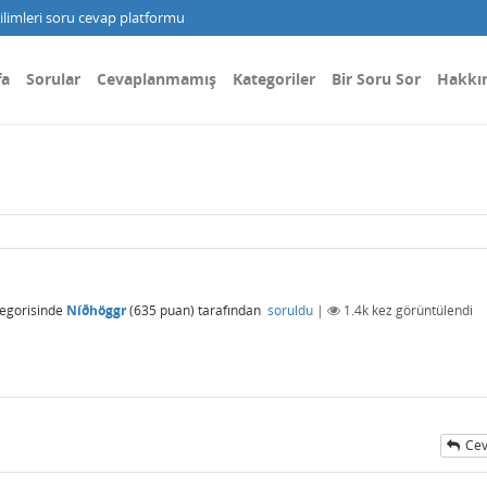
limleri soru cevap platformu
fa
Sorular
Cevaplanmamış
Kategoriler
Bir Soru Sor
Hakkı
egorisinde
Níðhöggr
(
635
puan)
tarafından
soruldu
|
1.4k
kez görüntülendi
Cev