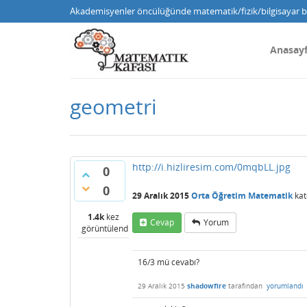
Akademisyenler öncülüğünde matematik/fizik/bilgisayar bi
Anasay
geometri
http://i.hizliresim.com/0mqbLL.jpg
0
0
29 Aralık 2015
Orta Öğretim Matematik
kat
1.4k
kez
Cevap
Yorum
görüntülendi
16/3 mü cevabı?
29 Aralık 2015
shadowfire
tarafından
yorumlandı