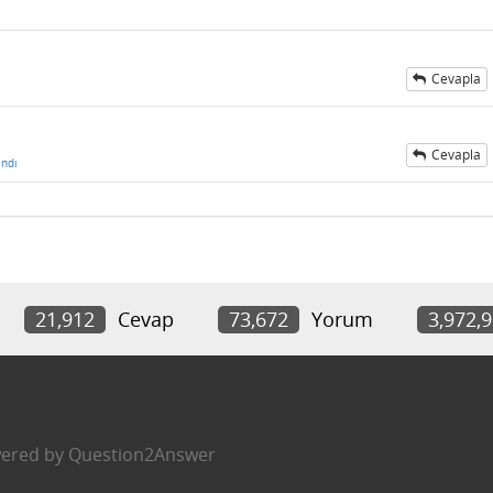
Cevapla
Cevapla
ndı
21,912
Cevap
73,672
Yorum
3,972,
ered by
Question2Answer