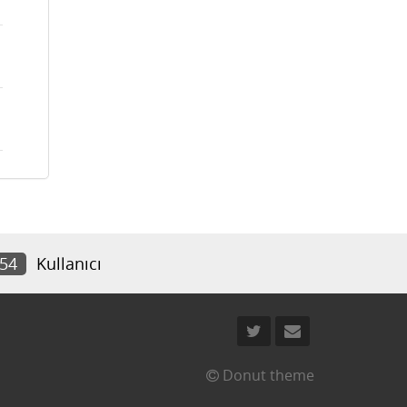
954
Kullanıcı
Donut theme