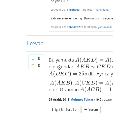
ne yazık ki 6
29 Aralık 2015
Níðhöggr
tarafından
yorumlandı
Zati seçenekler varmış. Bakmamışım seçenek
29 Aralık 2015
shadowfire
tarafından
yorumlandı
1
cevap
0
(
)
=
(
Bu yamukta
A
(
A
K
D
)
=
A
(
B
K
C
)
=
5
A
A
K
D
A
0
∼
olduğundan
o
A
K
B
∼
C
K
D
A
K
B
C
K
D
(
)
=
25
dir. Ayrıca
A
(
D
K
C
)
=
25
s
A
D
K
C
s
(
)
.
(
)
=
(
A
(
A
K
B
)
.
A
(
C
K
D
)
=
A
(
B
K
C
)
.
A
(
A
K
D
A
A
K
B
A
C
K
D
A
(
)
=
1
olur. O zaman
A
(
A
C
B
)
=
1
+
5
=
6
c
A
A
C
B
29 Aralık 2015
Mehmet Toktaş
(
19.2k
puan)
Ilgili Bir Soru Sor
Yorum