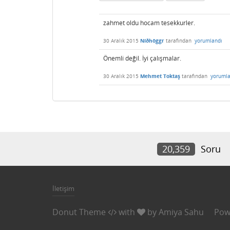
zahmet oldu hocam tesekkurler.
30 Aralık 2015
Níðhöggr
tarafından
yorumlandı
Önemli değil. İyi çalışmalar.
30 Aralık 2015
Mehmet Toktaş
tarafından
yorumla
20,359
Soru
İletişim
Donut Theme
with
by
Amiya Sahu
Pow