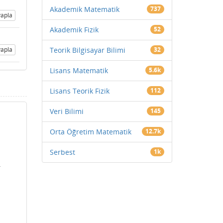
Akademik Matematik
737
apla
Akademik Fizik
52
apla
Teorik Bilgisayar Bilimi
32
Lisans Matematik
5.6k
Lisans Teorik Fizik
112
Veri Bilimi
145
Orta Öğretim Matematik
12.7k
Serbest
1k
1