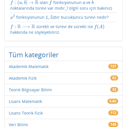
R
:
(
,
]
→
olan
fonksiyonunun
ve
f
:
(
a
,
b
]
→
R
f
a
b
f
a
b
f
a
b
noktalarında türevi var mıdır_? (ilgili soru için bakınız)
2
1
,
5
fonksiyonunun
(bir bucuk)uncu turevi nedir?
x
2
1
,
5
x
R
R
:
⟶
(
)
sürekli ve türevi de sürekli ise
f
:
R
⟶
R
f
(
A
)
f
f
A
hakkında ne söyleyebiliriz.
Tüm kategoriler
Akademik Matematik
737
Akademik Fizik
52
Teorik Bilgisayar Bilimi
32
Lisans Matematik
5.6k
Lisans Teorik Fizik
112
Veri Bilimi
145