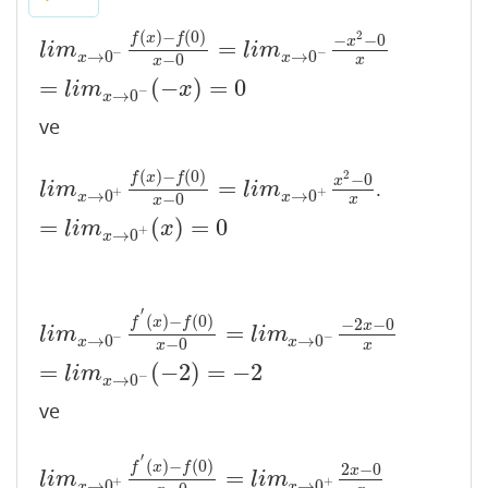
(
)
−
(
0
)
2
−
−
0
f
x
f
x
=
l
i
m
x
→
0
−
f
(
x
)
−
f
(
0
)
x
−
0
=
l
i
m
x
→
0
−
−
x
2
−
0
x
=
l
i
m
x
→
0
−
(
−
l
i
m
l
i
m
−
−
→
0
→
0
x
x
−
0
x
x
=
(
−
)
=
0
l
i
m
x
−
→
0
x
ve
(
)
−
(
0
)
2
−
0
f
x
f
x
=
.
l
i
m
x
→
0
+
f
(
x
)
−
f
(
0
)
x
−
0
=
l
i
m
x
→
0
+
x
2
−
0
x
=
l
i
m
x
→
0
+
(
x
)
=
l
i
m
l
i
m
+
+
→
0
→
0
x
x
−
0
x
x
=
(
)
=
0
l
i
m
x
+
→
0
x
′
(
)
−
(
0
)
−
2
−
0
f
x
f
x
=
l
i
m
x
→
0
−
f
′
(
x
)
−
f
(
0
)
x
−
0
=
l
i
m
x
→
0
−
−
2
x
−
0
x
=
l
i
m
x
→
0
−
(
−
l
i
m
l
i
m
−
−
→
0
→
0
x
x
−
0
x
x
=
(
−
2
)
=
−
2
l
i
m
−
→
0
x
ve
′
(
)
−
(
0
)
2
−
0
f
x
f
x
=
l
i
m
x
→
0
+
f
′
(
x
)
−
f
(
0
)
x
−
0
=
l
i
m
x
→
0
+
2
x
−
0
x
=
l
i
m
x
→
0
+
(
2
)
l
i
m
l
i
m
+
+
→
0
→
0
x
x