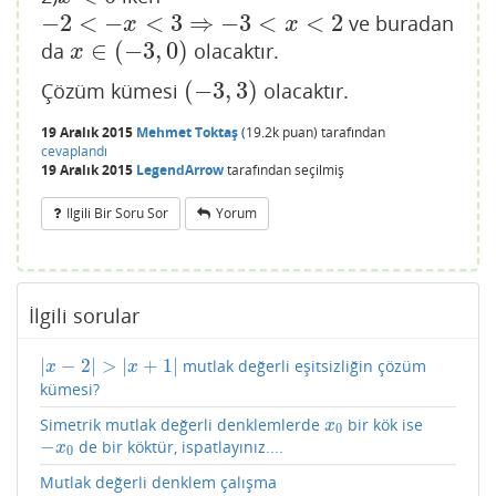
−
2
<
−
<
3
⇒
−
3
<
<
2
ve buradan
−
2
<
−
x
<
3
⇒
−
3
<
x
<
2
x
x
∈
(
−
3
,
0
)
da
olacaktır.
x
∈
(
−
3
,
0
)
x
(
−
3
,
3
)
Çözüm kümesi
olacaktır.
(
−
3
,
3
)
19 Aralık 2015
Mehmet Toktaş
(
19.2k
puan)
tarafından
cevaplandı
19 Aralık 2015
LegendArrow
tarafından
seçilmiş
Ilgili Bir Soru Sor
Yorum
İlgili sorular
|
−
2
|
>
|
+
1
|
mutlak değerli eşitsizliğin çözüm
|
x
−
2
|
>
|
x
+
1
|
x
x
kümesi?
Simetrik mutlak değerli denklemlerde
bir kök ise
x
0
x
0
−
de bir köktür, ispatlayınız....
−
x
0
x
0
Mutlak değerli denklem çalışma