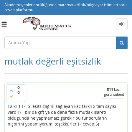
Akademisyenler öncülüğünde matematik/fizik/bilgisayar bilimleri soru
cevap platformu
Toggle
navigation
mutlak değerli eşitsizlik
0
811
kez
0
görüntülendi
I 2IxI-1 I < 5 eşitsizliğini sağlayan kaç farklı x tam sayısı
vardır? [ bir de çift ya da daha fazla mutlak işareti
olduğunda ne yapmamaız gerekir bu tür soruların
hiçbirini yapamıyorum, teşekkürler ] ( cevap:5)