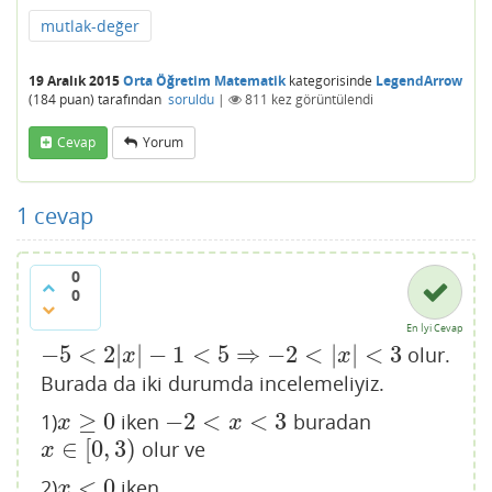
mutlak-değer
19 Aralık 2015
Orta Öğretim Matematik
kategorisinde
LegendArrow
(
184
puan)
tarafından
soruldu
|
811
kez görüntülendi
Cevap
Yorum
1
cevap
0
0
En İyi Cevap
−
5
<
2
|
|
−
1
<
5
⇒
−
2
<
|
|
<
3
olur.
−
5
<
2
|
x
|
−
1
<
5
⇒
−
2
<
|
x
|
<
3
x
x
Burada da iki durumda incelemeliyiz.
≥
0
−
2
<
<
3
1)
iken
buradan
x
≥
0
−
2
<
x
<
3
x
x
∈
[
0
,
3
)
olur ve
x
∈
[
0
,
3
)
x
<
0
2)
iken
x
<
0
x