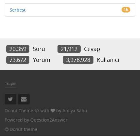
Serbest
1k
20,359
Soru
21,912
Cevap
73,672
Yorum
3,978,928
Kullanıcı
İletişim
Donut Theme
with
by
Amiya Sahu
Powered by
Question2Answer
Donut theme