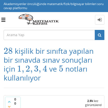
Akademisyenler öncülüğünde matematik/fizik/bilgisayar bilimleri soru
cevap platformu
Toggle
navigation
28
kişilik bir sınıfta yapılan
28
bir sınavda sınav sonuçları
1
,
2
,
3
,
4
5
için
ve
notları
1
,
2
,
3
,
4
5
kullanılıyor
0
2.9k
kez
0
görüntülendi