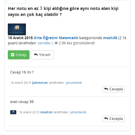
3
Her notu en az
kişi aldığına göre aynı notu alan kişi
3
sayısı en çok kaç olabilir ?
18 Aralık 2015
Orta Öğretim Matematik
kategorisinde
mosh36
(
2.1k
puan)
tarafından
soruldu
|
2.9k
kez görüntülendi
Cevap
Yorum
Cevap 16 mı ?
18 Aralık 2015
Şahmeran
tarafından
yorumlandı
Cevapla
evet cevap
16
16
18 Aralık 2015
mosh36
tarafından
yorumlandı
Cevapla