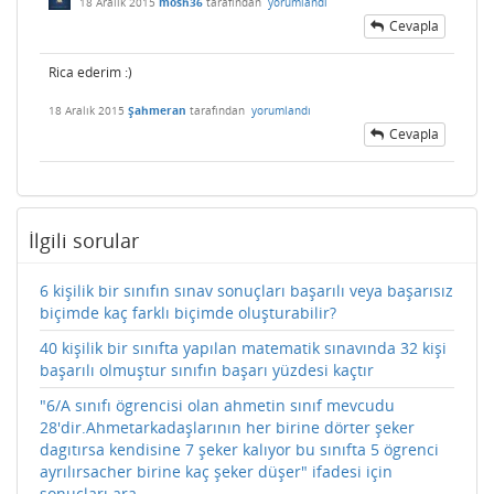
18 Aralık 2015
mosh36
tarafından
yorumlandı
Cevapla
Rica ederim :)
18 Aralık 2015
Şahmeran
tarafından
yorumlandı
Cevapla
İlgili sorular
6 kişilik bir sınıfın sınav sonuçları başarılı veya başarısız
biçimde kaç farklı biçimde oluşturabilir?
40 kişilik bir sınıfta yapılan matematik sınavında 32 kişi
başarılı olmuştur sınıfın başarı yüzdesi kaçtır
"6/A sınıfı ögrencisi olan ahmetin sınıf mevcudu
28'dir.Ahmetarkadaşlarının her birine dörter şeker
dagıtırsa kendisine 7 şeker kalıyor bu sınıfta 5 ögrenci
ayrılırsacher birine kaç şeker düşer" ifadesi için
sonuçları ara