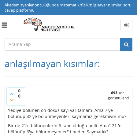
Akademisyenler öncülüğünde matematik/fizik/bilgisayar bilimleri soru
cevap platformu
Toggle
navigation
anlaşılmayan kısımlar:
0
693
kez
0
görüntülendi
Yediye bölünen on dokuz sayı var tamam. Ama 7'ye
bölünüp 42'ye bölünmeyenleri saymamız gerekmiyor mu?
Bir de 21'e bölünenlerin 6 tane olduğu belli. Ama" 21 'e
bölünüp 6'ya bölünmeyenler" i neden Saymadık?