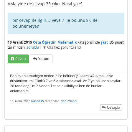
AMa yine de cevap 35 çıktı. Nasıl ya :S
bir cevap ile ilgili:
3 veya 7 ile bölünüp 6 ile
bölünemeyen
13 Aralık 2015
Orta Öğretim Matematik
kategorisinde
şast
(
35
puan)
tarafından
soruldu
|
693
kez görüntülendi
Cevap
Yorum
Benim anlamadığım neden 21'e bölündüğü direk 42 olmalı diye
düşünüyorum. Çünkü 7 ve 6 aralarında asal. Ve 7'ye bölünen sayılar
20 tane değil mi? Neden 1 tane eksiltiliyor ben de bunları
anlamadım.
13 Aralık 2015
hasan55
tarafından
yorumlandı
Cevapla