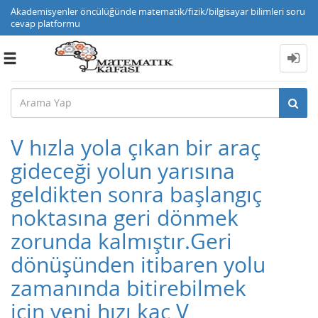
Akademisyenler öncülüğünde matematik/fizik/bilgisayar bilimleri soru
cevap platformu
Toggle
navigation
V hızla yola çıkan bir araç
gideceği yolun yarısına
geldikten sonra başlangıç
noktasına geri dönmek
zorunda kalmıştır.Geri
dönüşünden itibaren yolu
zamanında bitirebilmek
için yeni hızı kaç V