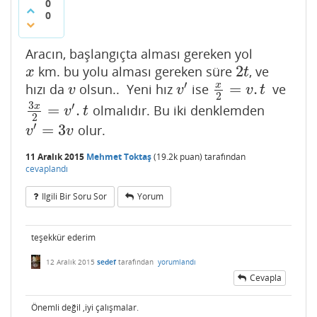
0
0
Aracın, başlangıçta alması gereken yol
2
km. bu yolu alması gereken süre
, ve
x
2
t
x
t
′
=
.
x
hızı da
olsun.. Yeni hız
ise
ve
v
v
′
x
2
=
v
.
t
v
v
v
t
2
3
′
x
=
.
olmalıdır. Bu iki denklemden
3
x
2
=
v
′
.
t
v
t
2
′
=
3
olur.
v
′
=
3
v
v
v
11 Aralık 2015
Mehmet Toktaş
(
19.2k
puan)
tarafından
cevaplandı
Ilgili Bir Soru Sor
Yorum
teşekkür ederim
12 Aralık 2015
sedef
tarafından
yorumlandı
Cevapla
Önemli değil ,iyi çalışmalar.