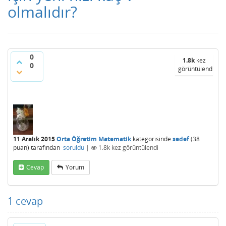
olmalıdır?
0
1.8k
kez
0
görüntülendi
11 Aralık 2015
Orta Öğretim Matematik
kategorisinde
sedef
(
38
puan)
tarafından
soruldu
|
1.8k
kez görüntülendi
Cevap
Yorum
1
cevap