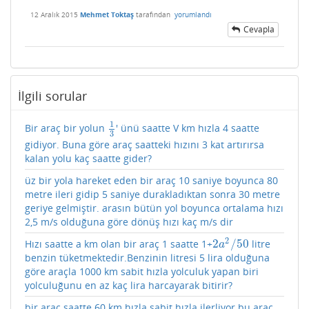
12 Aralık 2015
Mehmet Toktaş
tarafından
yorumlandı
Cevapla
İlgili sorular
1
Bir araç bir yolun
' ünü saatte V km hızla 4 saatte
1
3
3
gidiyor. Buna göre araç saatteki hızını 3 kat artırırsa
kalan yolu kaç saatte gider?
üz bir yola hareket eden bir araç 10 saniye boyunca 80
metre ileri gidip 5 saniye durakladıktan sonra 30 metre
geriye gelmiştir. arasın bütün yol boyunca ortalama hızı
2,5 m/s olduğuna göre dönüş hızı kaç m/s dir
2
2
/
50
Hızı saatte a km olan bir araç 1 saatte 1+
litre
2
a
2
/
50
a
benzin tüketmektedir.Benzinin litresi 5 lira olduğuna
göre araçla 1000 km sabit hızla yolculuk yapan biri
yolculuğunu en az kaç lira harcayarak bitirir?
bir araç saatte 60 km hızla sabit hızla ilerliyor bu araç