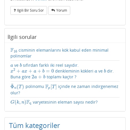
Ilgili Bir Soru Sor
Yorum
İlgili sorular
F
cisminin elemanlarını kök kabul eden minimal
F
16
16
polinomlar
ve
sıfırdan farklı iki reel sayıdır.
a
b
a
b
2
+
+
+
=
0
denkleminin kökleri
ve
dir.
x
2
+
a
x
+
a
+
b
=
0
a
b
x
a
x
a
b
a
b
2
+
Buna göre
toplamı kaçtır ?
2
a
+
b
a
b
¯
F
Φ
(
)
[
]
polinomu
içinde ne zaman indirgenemez
Φ
¯
n
(
T
)
F
p
[
T
]
T
T
n
p
olur?
F
(
,
)
varyetesinin eleman sayısı nedir?
G
(
k
,
n
)
F
q
G
k
n
q
Tüm kategoriler