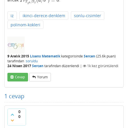
(
/
)
=
0
ancak
.
T
r
F
2
k
/
F
2
(
a
/
b
2
)
=
0
T
r
a
b
F
F
/
2
k
2
iz
ikinci-derece-denklem
sonlu-cisimler
polinom-kokleri
9 Aralık 2015
Lisans Matematik
kategorisinde
Sercan
(
25.6k
puan)
tarafından
soruldu
24 Nisan 2017
Sercan
tarafından
düzenlendi
|
1k
kez görüntülendi
Cevap
Yorum
1
cevap
0
0