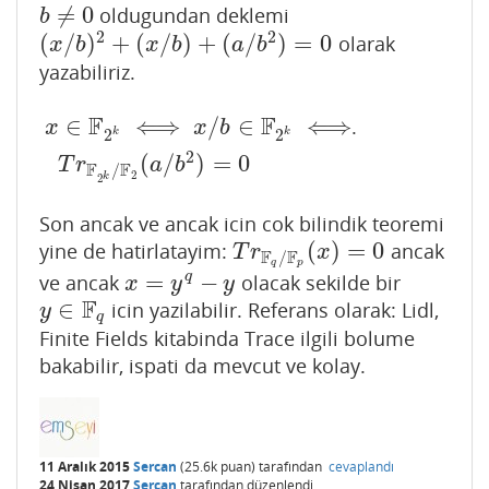
≠
0
oldugundan deklemi
b
≠
0
b
2
2
(
/
)
+
(
/
)
+
(
/
)
=
0
olarak
(
x
/
b
)
2
+
(
x
/
b
)
+
(
a
/
b
2
)
=
0
x
b
x
b
a
b
yazabiliriz.
F
F
∈
⟺
/
∈
⟺
.
x
∈
F
2
k
⟺
x
/
b
∈
F
2
k
⟺
T
r
F
2
k
/
F
2
(
a
/
b
2
)
=
0
x
x
b
k
k
2
2
2
(
/
)
=
0
T
r
a
b
F
F
/
2
k
2
Son ancak ve ancak icin cok bilindik teoremi
(
)
=
0
yine de hatirlatayim:
ancak
T
r
F
q
/
F
p
(
x
)
=
0
T
r
x
F
F
/
q
p
=
−
q
ve ancak
olacak sekilde bir
x
=
y
q
−
y
x
y
y
F
∈
icin yazilabilir. Referans olarak: Lidl,
y
∈
F
q
y
q
Finite Fields kitabinda Trace ilgili bolume
bakabilir, ispati da mevcut ve kolay.
11 Aralık 2015
Sercan
(
25.6k
puan)
tarafından
cevaplandı
24 Nisan 2017
Sercan
tarafından
düzenlendi