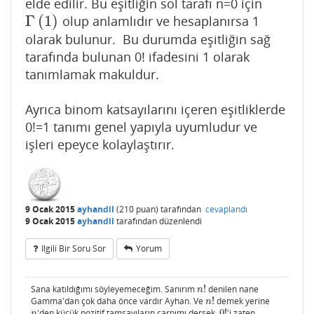
elde edilir. Bu eşitliğin sol tarafı n=0 için
Γ
(
1
)
olup anlamlıdır ve hesaplanırsa 1
Γ
(
1
)
olarak bulunur. Bu durumda eşitliğin sağ
tarafında bulunan 0! ifadesini 1 olarak
tanımlamak makuldur.
Ayrıca binom katsayılarını içeren eşitliklerde
0!=1 tanımı genel yapıyla uyumludur ve
işleri epeyce kolaylaştırır.
9 Ocak 2015
ayhandil
(
210
puan)
tarafından
cevaplandı
9 Ocak 2015
ayhandil
tarafından
düzenlendi
Ilgili Bir Soru Sor
Yorum
Sana katıldığımı söyleyemeceğim. Sanırım
!
denilen nane
n
!
n
Gamma'dan çok daha önce vardır Ayhan. Ve
!
demek yerine
n
!
n
'den küçük pozitif tamsayıların çarpımı dersek,
0
!
'i zaten
n
0
!
n