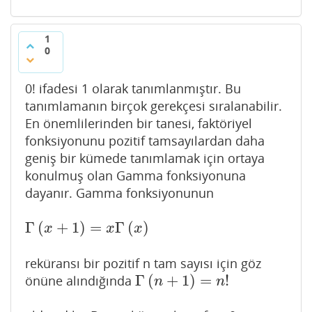
1
0
0! ifadesi 1 olarak tanımlanmıştır. Bu
tanımlamanın birçok gerekçesi sıralanabilir.
En önemlilerinden bir tanesi, faktöriyel
fonksiyonunu pozitif tamsayılardan daha
geniş bir kümede tanımlamak için ortaya
konulmuş olan Gamma fonksiyonuna
dayanır. Gamma fonksiyonunun
Γ
(
+
1
)
=
Γ
(
)
Γ
(
x
+
1
)
=
x
Γ
(
x
)
x
x
x
reküransı bir pozitif n tam sayısı için göz
Γ
(
+
1
)
=
!
önüne alındığında
Γ
(
n
+
1
)
=
n
!
n
n