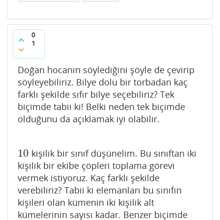
0
1
Doğan hocanın söylediğini şöyle de çevirip
söyleyebiliriz. Bilye dolu bir torbadan kaç
farklı şekilde sıfır bilye seçebiliriz? Tek
biçimde tabii ki! Belki neden tek biçimde
olduğunu da açıklamak iyi olabilir.
10
kişilik bir sınıf düşünelim. Bu sınıftan iki
10
kişilik bir ekibe çöpleri toplama görevi
vermek istiyoruz. Kaç farklı şekilde
verebiliriz? Tabii ki elemanları bu sınıfın
kişileri olan kümenin iki kişilik alt
kümelerinin sayısı kadar. Benzer biçimde