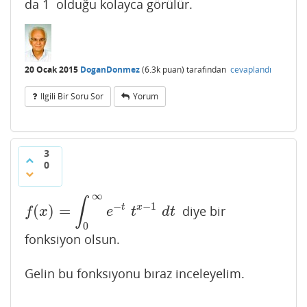
da 1 olduğu kolayca görülür.
20 Ocak 2015
DoganDonmez
(
6.3k
puan)
tarafından
cevaplandı
Ilgili Bir Soru Sor
Yorum
3
0
∞
∫
−
−
1
t
x
(
)
=
diye bir
f
(
x
)
=
∫
0
∞
e
−
t
t
x
−
1
d
t
f
x
e
t
d
t
0
fonksiyon olsun.
Gelin bu fonksıyonu bıraz inceleyelim.