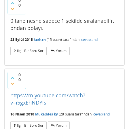
0
0
0 tane nesne sadece 1 şekilde sıralanabilir,
ondan dolayı.
23 Eylül 2015
karhan
(
15
puan)
tarafından
cevaplandı
Ilgili Bir Soru Sor
Yorum
0
0
https://m.youtube.com/watch?
v=i5gxEhNDYls
16 Nisan 2018
Mukaddes ky
(
28
puan)
tarafından
cevaplandı
Ilgili Bir Soru Sor
Yorum