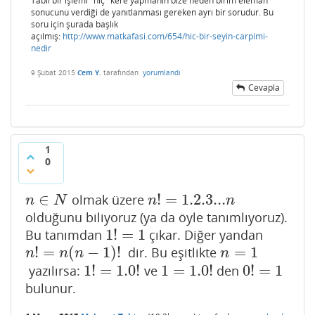
Tabii bir işlemi "hiç" kere yapmanın bize neden birim eleman
sonucunu verdiği de yanıtlanması gereken ayrı bir sorudur. Bu
soru için şurada başlık
açılmış:
http://www.matkafasi.com/654/hic-bir-seyin-carpimi-
nedir
9 Şubat 2015
Cem Y.
tarafından
yorumlandı
Cevapla
1
0
∈
!
=
1.2.3...
olmak üzere
n
∈
N
n
!
=
1.2.3...
n
n
N
n
n
olduğunu biliyoruz (ya da öyle tanımlıyoruz).
1
!
=
1
Bu tanımdan
çıkar. Diğer yandan
1
!
=
1
!
=
(
−
1
)
!
=
1
dir. Bu eşitlikte
n
!
=
n
(
n
−
1
)
!
n
=
1
n
n
n
n
1
!
=
1.0
!
1
=
1.0
!
0
!
=
1
yazılırsa:
ve
den
1
!
=
1.0
!
1
=
1.0
!
0
!
=
1
bulunur.