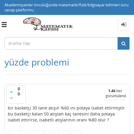
Akademisyenler öncülüğünde matematik/fizik/bilgisayar bilimleri soru
cevap platformu
Toggle
navigation
yüzde problemi
0
1.4k
kez
0
görüntülendi
bir basketçi 30 tane atışın %60 ını potaya isabet ettirmiştir.
bu basketçi kalan 50 atıştan kaç tanesini daha potaya
isabet ettirirse, isabetli atışlarının oranı %80 olur ?