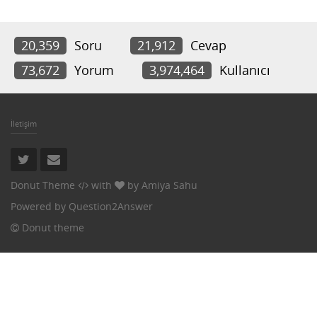
20,359
Soru
21,912
Cevap
73,672
Yorum
3,974,464
Kullanıcı
İletişim
Donut Theme
with
by
Amiya Sahu
Powered by
Question2Answer
Donut theme