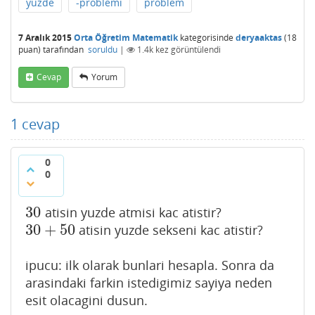
yüzde
-problemi
problem
7 Aralık 2015
Orta Öğretim Matematik
kategorisinde
deryaaktas
(
18
puan)
tarafından
soruldu
|
1.4k
kez görüntülendi
Cevap
Yorum
1
cevap
0
0
30
atisin yuzde atmisi kac atistir?
30
30
+
50
atisin yuzde sekseni kac atistir?
30
+
50
ipucu: ilk olarak bunlari hesapla. Sonra da
arasindaki farkin istedigimiz sayiya neden
esit olacagini dusun.