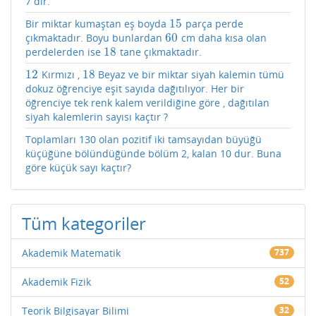
7 dir.
15
Bir miktar kumaştan eş boyda
parça perde
15
60
çıkmaktadır. Boyu bunlardan
cm daha kısa olan
60
18
perdelerden ise
tane çıkmaktadır.
18
12
18
Kırmızı ,
Beyaz ve bir miktar siyah kalemin tümü
12
18
dokuz öğrenciye eşit sayıda dağıtılıyor. Her bir
öğrenciye tek renk kalem verildiğine göre , dağıtılan
siyah kalemlerin sayısı kaçtır ?
Toplamları 130 olan pozitif iki tamsayıdan büyüğü
küçüğüne bölündüğünde bölüm 2, kalan 10 dur. Buna
göre küçük sayı kaçtır?
Tüm kategoriler
Akademik Matematik
737
Akademik Fizik
52
Teorik Bilgisayar Bilimi
32