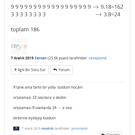
→
9 9 9 9 9 9 9 9 9 9 9 9 9 9 9 9 9 9
9.18=162
→
→
3 3 3 3 3 3 3 3
3.8=24
→
toplam 186
7 Aralık 2015
Sercan
(
25.6k
puan)
tarafından
cevaplandı
Ilgili Bir Soru Sor
Yorum
8
tane ama farklı bir yolla buldum hocam
8
ortalaması
12
olanlara
dedim
12
x
x
ortalaması
9
olanlarda
18
−
olur
9
18
−
x
x
birbirine eşitleyip buldum
7 Aralık 2015
mosh36
tarafından
yorumlandı
Cevapla