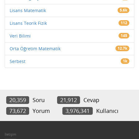
Lisans Matematik
5.6k
Lisans Teorik Fizik
112
Veri Bilimi
145
Orta Öğretim Matematik
12.7k
Serbest
1k
20,359
Soru
21,912
Cevap
73,672
Yorum
3,976,341
Kullanıcı
İletişim