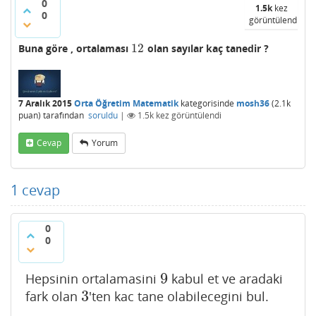
0
1.5k
kez
0
görüntülendi
12
Buna göre , ortalaması
olan sayılar kaç tanedir ?
12
7 Aralık 2015
Orta Öğretim Matematik
kategorisinde
mosh36
(
2.1k
puan)
tarafından
soruldu
|
1.5k
kez görüntülendi
Cevap
Yorum
1
cevap
0
0
9
Hepsinin ortalamasini
kabul et ve aradaki
9
3
fark olan
'ten kac tane olabilecegini bul.
3