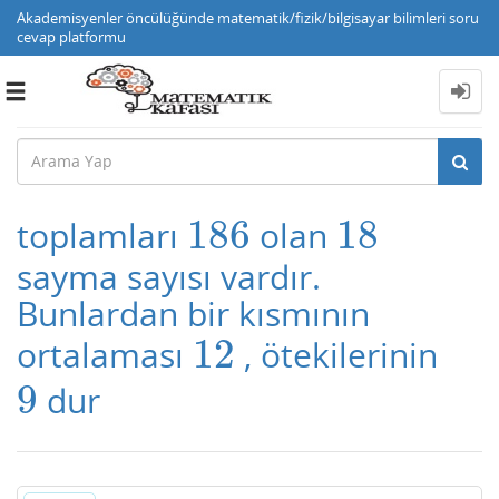
Akademisyenler öncülüğünde matematik/fizik/bilgisayar bilimleri soru
cevap platformu
Toggle
navigation
186
18
toplamları
olan
186
18
sayma sayısı vardır.
Bunlardan bir kısmının
12
ortalaması
, ötekilerinin
12
9
dur
9